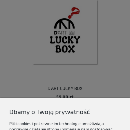
D'ART LUCKY BOX
59,00 zł
Dbamy o Twoją prywatność
Do koszyka
Pliki cookies i pokrewne im technologie umożliwiają
poprawne działanie strony i pomagają nam dostosować