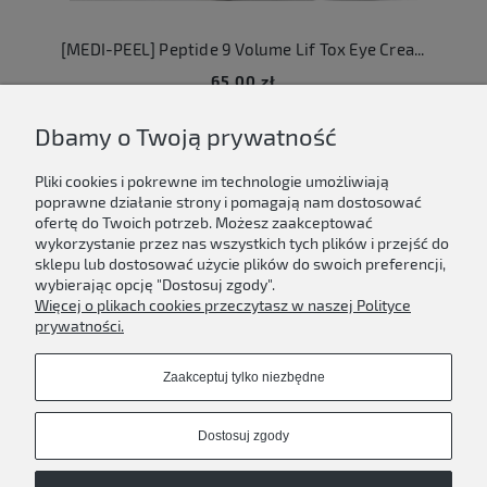
[MEDI-PEEL] Peptide 9 Volume Lif Tox Eye Cream - Krem pod oczy z efektem liftingu z peptydami - 20 ml
65,00 zł
Dbamy o Twoją prywatność
Do koszyka
Pliki cookies i pokrewne im technologie umożliwiają
poprawne działanie strony i pomagają nam dostosować
ofertę do Twoich potrzeb. Możesz zaakceptować
wykorzystanie przez nas wszystkich tych plików i przejść do
sklepu lub dostosować użycie plików do swoich preferencji,
Newsletter
wybierając opcję "Dostosuj zgody".
Więcej o plikach cookies przeczytasz w naszej Polityce
Podaj swój adres e-mail, jeżeli chcesz otrzymywać
prywatności.
informacje o nowościach i promocjach.
Zaakceptuj tylko niezbędne
Zapisz się
Dostosuj zgody