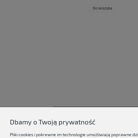
Do koszyka
Dbamy o Twoją prywatność
D'ART
Regulamin sklepu
Pliki cookies i pokrewne im technologie umożliwiają poprawne d