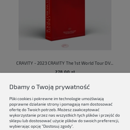
CRAVITY - 2023 CRAVITY The 1st World Tour DVD [MASTERPIECE]
278,00 zł
Dbamy o Twoją prywatność
Do koszyka
Pliki cookies i pokrewne im technologie umożliwiają
poprawne działanie strony i pomagają nam dostosować
ofertę do Twoich potrzeb. Możesz zaakceptować
wykorzystanie przez nas wszystkich tych plików i przejść do
sklepu lub dostosować użycie plików do swoich preferencji,
Newsletter
wybierając opcję "Dostosuj zgody".