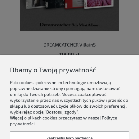
DREAMCATCHER VillainS
118,00 zł
Dbamy o Twoją prywatność
Do koszyka
Pliki cookies i pokrewne im technologie umożliwiają
poprawne działanie strony i pomagają nam dostosować
ofertę do Twoich potrzeb. Możesz zaakceptować
wykorzystanie przez nas wszystkich tych plików i przejść do
sklepu lub dostosować użycie plików do swoich preferencji,
Newsletter
wybierając opcję "Dostosuj zgody".
Więcej o plikach cookies przeczytasz w naszej Polityce
Podaj swój adres e-mail, jeżeli chcesz otrzymywać
prywatności.
informacje o nowościach i promocjach.
Zaakceptuj tylko niezbędne