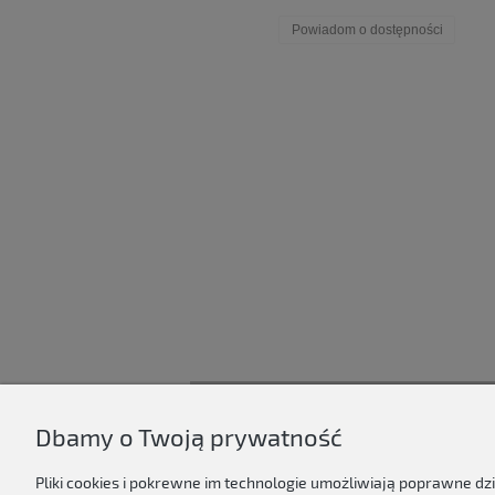
Powiadom o dostępności
Dbamy o Twoją prywatność
D'ART
Regulamin sklepu
Pliki cookies i pokrewne im technologie umożliwiają poprawne d