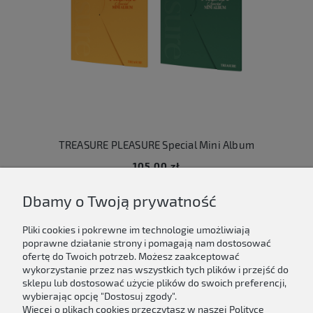
TREASURE PLEASURE Special Mini Album
105,00 zł
Dbamy o Twoją prywatność
Do koszyka
Pliki cookies i pokrewne im technologie umożliwiają
poprawne działanie strony i pomagają nam dostosować
ofertę do Twoich potrzeb. Możesz zaakceptować
wykorzystanie przez nas wszystkich tych plików i przejść do
sklepu lub dostosować użycie plików do swoich preferencji,
Newsletter
wybierając opcję "Dostosuj zgody".
Więcej o plikach cookies przeczytasz w naszej Polityce
Podaj swój adres e-mail, jeżeli chcesz otrzymywać