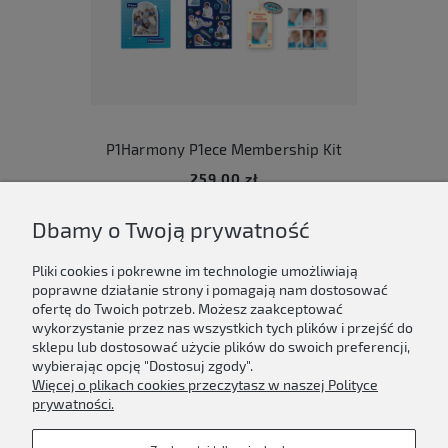
P1Harmony P1ece Membership Kit
259,00 zł
Dbamy o Twoją prywatność
Do koszyka
Pliki cookies i pokrewne im technologie umożliwiają
poprawne działanie strony i pomagają nam dostosować
ofertę do Twoich potrzeb. Możesz zaakceptować
wykorzystanie przez nas wszystkich tych plików i przejść do
sklepu lub dostosować użycie plików do swoich preferencji,
Newsletter
wybierając opcję "Dostosuj zgody".
Więcej o plikach cookies przeczytasz w naszej Polityce
Podaj swój adres e-mail, jeżeli chcesz otrzymywać
prywatności.
informacje o nowościach i promocjach.