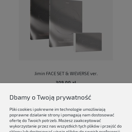
Jimin FACE SET & WEVERSE ver.
309,00 zł
Dbamy o Twoją prywatność
Do koszyka
Pliki cookies i pokrewne im technologie umożliwiają
poprawne działanie strony i pomagają nam dostosować
ofertę do Twoich potrzeb. Możesz zaakceptować
wykorzystanie przez nas wszystkich tych plików i przejść do
sklepu lub dostosować użycie plików do swoich preferencji,