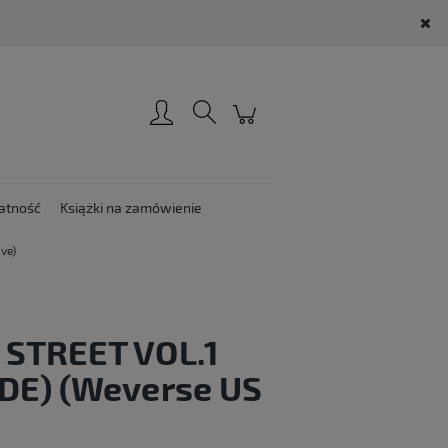
Zarejestruj się
Zaloguj się
atność
Książki na zamówienie
ve)
 STREET VOL.1
DE) (Weverse US