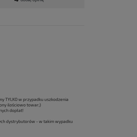
emy TYLKO w przypadku uszkodzenia
ony ilościowo towar;)
dnych dopłat!
nych dystrybutorów - w takim wypadku