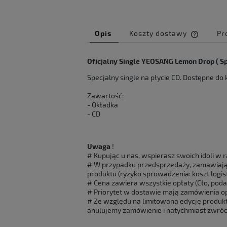
Opis
Koszty dostawy
Pr
Cena ni
Oficjalny Single YEOSANG
Lemon Drop ( Sp
kosztów
Specjalny single na płycie CD. Dostępne do 
Zawartość:
- Okładka
- CD
Uwaga
!
# Kupując u nas, wspierasz swoich idoli w 
# W przypadku przedsprzedaży, zamawiają
produktu (ryzyko sprowadzenia: koszt logi
# Cena zawiera wszystkie opłaty (Cło, podat
# Priorytet w dostawie mają zamówienia o
# Ze względu na limitowaną edycję produkt
anulujemy zamówienie i natychmiast zwróc