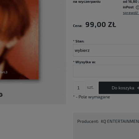
na wyczerpaniu
od 16,80 
inPost
sprawdź 
Cena nie zawiera ewentualnych kosztów
99,00 ZŁ
Cena:
płatności
*
Stan:
*
Wysyłka w:
szt.
Do koszyka
*
- Pole wymagane
Producent:
KQ ENTERTAINMEN