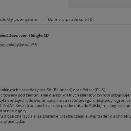
odukty powiązane
Opinie o produkcie (0)
e zawiera ewentualnych
eed Down ver. ) Single CD
 płatności
kupienia tylko w USA.
rankingach sprzedaży w USA (Billboard) oraz Polsce(OLiS)
c towary pod zamowienie dla konkretnych klientów zwroty przyjmuj
styki międzynarodowej; zmiana kursu walutowego; unikatowy, ogranicz
ek VAT, Koszt transportu z kraju producenta do Polski) i nie będzie ża
płacone z góry
u może zdarzyć się, że zostanie przedwcześnie wyprzedany u oficjal
imy pieniądze;