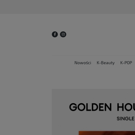
Nowości
K-Beauty
K-POP