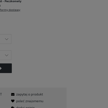
zł
- Paczkomaty
formy dostawy
T
zapytaj o produkt
poleć znajomemu
dodaj opinię