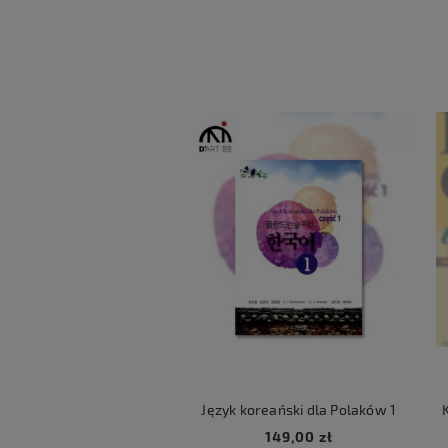
ART LUCKY BOX
Język koreański dla Polaków 1
Ko
59,00 zł
149,00 zł