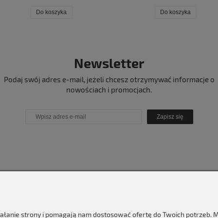
Do koszyka
Do koszyka
Newsletter
Podaj swój adres e-mail, jeżeli chcesz otrzymywać informacje o
nowościach i promocjach.
Zapisz się
ziałanie strony i pomagają nam dostosować ofertę do Twoich potrzeb.