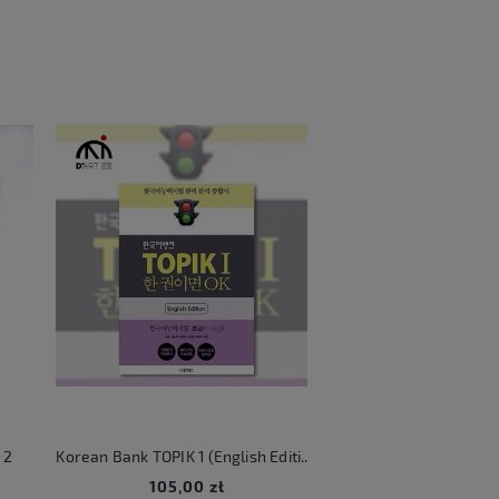
2
Korean Bank TOPIK 1 (English Edition)
KATSEYE Beautifu
105,00 zł
106,00 zł