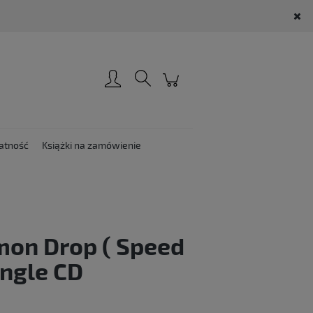
Zarejestruj się
Zaloguj się
atność
Książki na zamówienie
on Drop ( Speed
ingle CD
: