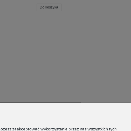
Do koszyka
Do koszyka
 Możesz zaakceptować wykorzystanie przez nas wszystkich tych