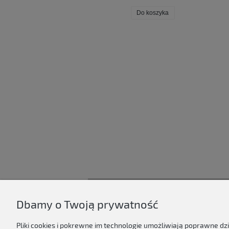
Do koszyka
Do koszyka
Dbamy o Twoją prywatność
D'ART
Regulamin sklepu
Pliki cookies i pokrewne im technologie umożliwiają poprawne d