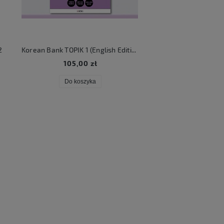
2
Korean Bank TOPIK 1 (English Edition)
KATSEYE Beautifu
105,00 zł
106,00 zł
Do koszyka
Do koszyka