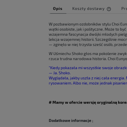
Opis
Koszty dostawy
Pr
Cena ni
W pozbawionym ozdobników stylu Choi Euny
kosztów
wątki osobiste, jak i polityczne. Może to b
wzajemna fascynacja dwójki młodych pielgr
lekcja wzajemnej historii. Szczególnie mo
— zginęło w niej trzysta sześć osób, przed
W
Uśmiechu Shoko
głos ma pokolenie zwykły
rzuca trudna narodowa historia. Choi Eunyo
"Kiedy pokazała mi wszystkie swoje obrazki
— Ja. Shoko.
Wyglądała, jakby uszła z niej cała energia
rysowaniem. Albo nie, może jednak pisani
# Mamy w ofercie wersję oryginalną kore
Dodatkowe informacje ;