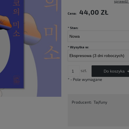
sprawdź 
Cena nie zawiera ewentualnych kosztów
44,00 ZŁ
Cena:
płatności
*
Stan:
*
Wysyłka w:
szt.
Do koszyka
*
- Pole wymagane
Producent:
Tajfuny