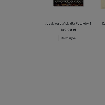
ART LUCKY BOX
Język koreański dla Polaków 1
Ko
59,00 zł
149,00 zł
Do koszyka
Do koszyka