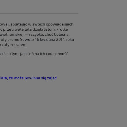
iowej, splatając w swoich opowiadaniach
 przetrwała lata dzięki listom; krótka
ietnamskiej — i szybka, choć bolesna,
rofy promu Sewol z 16 kwietnia 2014 roku
o całym krajem.
kże o tym, jak cień na ich codzienność
iała, że może powinna się zająć