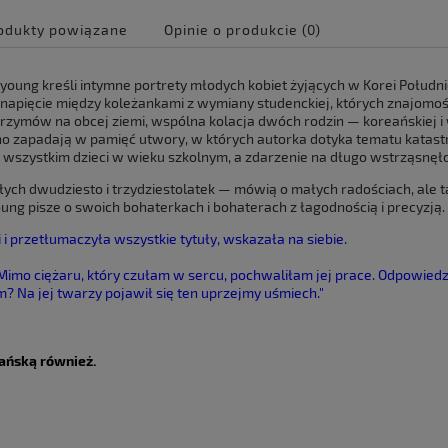
odukty powiązane
Opinie o produkcie (0)
e zawiera ewentualnych
oung kreśli intymne portrety młodych kobiet żyjących w Korei Połudn
 płatności
yć napięcie między koleżankami z wymiany studenckiej, których znajomość
zymów na obcej ziemi, wspólna kolacja dwóch rodzin — koreańskiej i w
cno zapadają w pamięć utwory, w których autorka dotyka tematu katast
e wszystkim dzieci w wieku szkolnym, a zdarzenie na długo wstrząsnęł
ch dwudziesto i trzydziestolatek — mówią o małych radościach, ale ta
ung pisze o swoich bohaterkach i bohaterach z łagodnością i precyzją.
 i przetłumaczyła wszystkie tytuły, wskazała na siebie.
. Mimo ciężaru, który czułam w sercu, pochwaliłam jej prace. Odpowiedz
em?
Na jej twarzy pojawił się ten uprzejmy uśmiech."
ańską również.