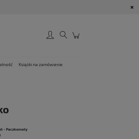
Zarejestruj się
Zaloguj się
atność
Książki na zamówienie
ko
:
zł
- Paczkomaty