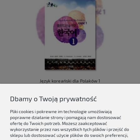
Język koreański dla Polaków 1
149,00 zł
Dbamy o Twoją prywatność
Do koszyka
Pliki cookies i pokrewne im technologie umożliwiają
poprawne działanie strony i pomagają nam dostosować
ofertę do Twoich potrzeb. Możesz zaakceptować
wykorzystanie przez nas wszystkich tych plików i przejść do
sklepu lub dostosować użycie plików do swoich preferencji,
Newsletter