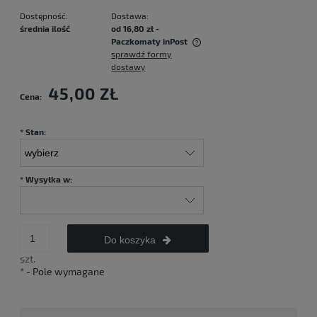
Dostępność:
Dostawa:
średnia ilość
od 16,80 zł
-
Paczkomaty inPost
sprawdź formy
Cena nie zawiera ewentualnych kosztów płatności
dostawy
45,00 ZŁ
Cena:
*
Stan:
*
Wysyłka w:
Do koszyka
szt.
*
- Pole wymagane