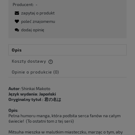
Producent:
-
zapytaj o produkt
poleć znajomemu
dodaj opinię
Opis
Koszty dostawy
Cena nie zawiera ewentualnych kosztów płatności
Opinie o produkcie (0)
Autor
: Shinkai Makoto
Język wydania:
Japoński
Oryginalny tytu
ł
:
君の名は
Opis
:
Pełna humoru manga, która podbiła serca fanów na całym
świecie! (To ostatni tom z tej serii)
Mitsuha mieszka w malutkim miasteczku, marząc o tym, aby