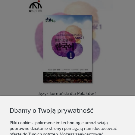
Język koreański dla Polaków 1
149,00 zł
Dbamy o Twoją prywatność
Do koszyka
Pliki cookies i pokrewne im technologie umożliwiają
poprawne działanie strony i pomagają nam dostosować
ofertę do Twoich potrzeb. Możesz zaakceptować