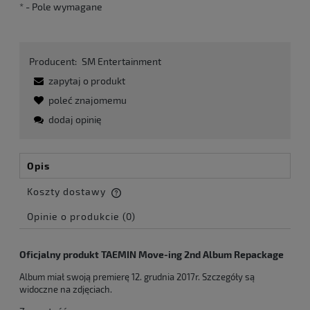
*
- Pole wymagane
Producent:
SM Entertainment
zapytaj o produkt
poleć znajomemu
dodaj opinię
Opis
Koszty dostawy
Cena nie zawiera ewentualnych kosztów płatności
Opinie o produkcie (0)
Oficjalny produkt TAEMIN Move-ing 2nd Album Repackage
Album miał swoją premierę 12. grudnia 2017r. Szczegóły są
widoczne na zdjęciach.