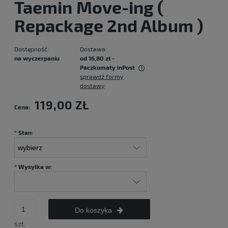
Taemin Move-ing (
Repackage 2nd Album )
Dostępność:
Dostawa:
na wyczerpaniu
od 16,80 zł
-
Paczkomaty inPost
sprawdź formy
Cena nie zawiera ewentualnych kosztów płatności
dostawy
119,00 ZŁ
Cena:
*
Stan:
*
Wysyłka w:
Do koszyka
szt.