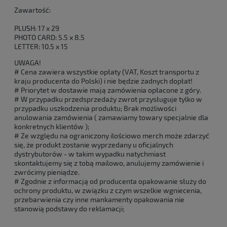
Zawartość:
PLUSH: 17 x 29
PHOTO CARD: 5.5 x 8.5
LETTER: 10.5 x 15
UWAGA!
# Cena zawiera wszystkie opłaty (VAT, Koszt transportu z
kraju producenta do Polski) i nie będzie żadnych dopłat!
# Priorytet w dostawie mają zamówienia opłacone z góry.
# W przypadku przedsprzedaży zwrot przysługuje tylko w
przypadku uszkodzenia produktu; Brak możliwości
anulowania zamówienia ( zamawiamy towary specjalnie dla
konkretnych klientów );
# Ze względu na ograniczony ilościowo merch może zdarzyć
się, że produkt zostanie wyprzedany u oficjalnych
dystrybutorów - w takim wypadku natychmiast
skontaktujemy się z tobą mailowo, anulujemy zamówienie i
zwrócimy pieniądze.
# Zgodnie z informacją od producenta opakowanie służy do
ochrony produktu, w związku z czym wszelkie wgniecenia,
przebarwienia czy inne mankamenty opakowania nie
stanowią podstawy do reklamacji;