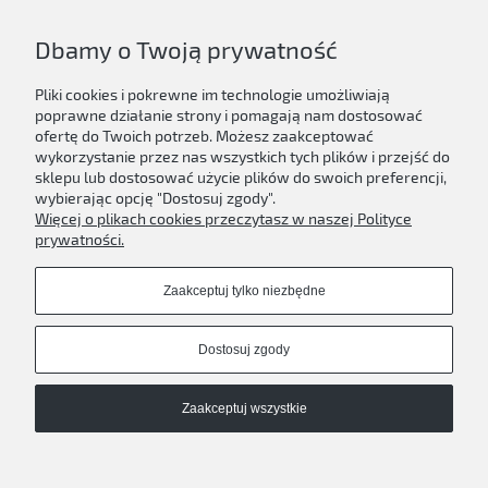
149,00 zł
Dbamy o Twoją prywatność
Do koszyka
Pliki cookies i pokrewne im technologie umożliwiają
poprawne działanie strony i pomagają nam dostosować
ofertę do Twoich potrzeb. Możesz zaakceptować
wykorzystanie przez nas wszystkich tych plików i przejść do
sklepu lub dostosować użycie plików do swoich preferencji,
Newsletter
wybierając opcję "Dostosuj zgody".
Więcej o plikach cookies przeczytasz w naszej Polityce
Podaj swój adres e-mail, jeżeli chcesz otrzymywać
prywatności.
informacje o nowościach i promocjach.
Zaakceptuj tylko niezbędne
Zapisz się
Dostosuj zgody
Zaakceptuj wszystkie
D'ART
Pokaż pełną wersję strony