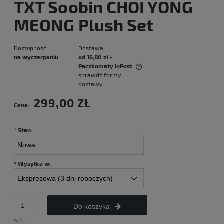
TXT Soobin CHOI YONG
MEONG Plush Set
Dostępność:
Dostawa:
na wyczerpaniu
od 16,80 zł
-
Paczkomaty inPost
sprawdź formy
Cena nie zawiera ewentualnych kosztów płatności
dostawy
299,00 ZŁ
Cena:
*
Stan:
*
Wysyłka w:
Do koszyka
szt.