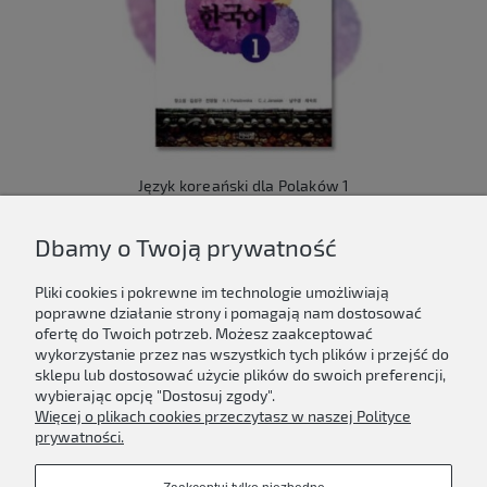
Język koreański dla Polaków 1
149,00 zł
Dbamy o Twoją prywatność
Do koszyka
Pliki cookies i pokrewne im technologie umożliwiają
poprawne działanie strony i pomagają nam dostosować
ofertę do Twoich potrzeb. Możesz zaakceptować
wykorzystanie przez nas wszystkich tych plików i przejść do
sklepu lub dostosować użycie plików do swoich preferencji,
Newsletter
wybierając opcję "Dostosuj zgody".
Więcej o plikach cookies przeczytasz w naszej Polityce
Podaj swój adres e-mail, jeżeli chcesz otrzymywać
prywatności.
informacje o nowościach i promocjach.