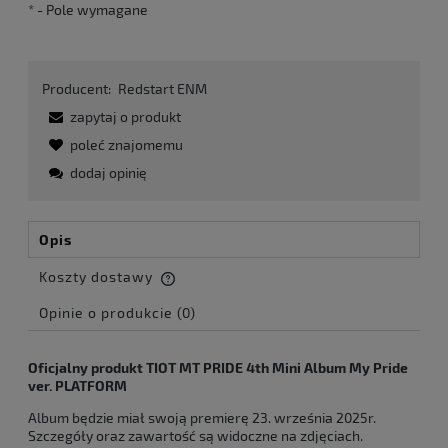
*
- Pole wymagane
Producent:
Redstart ENM
zapytaj o produkt
poleć znajomemu
dodaj opinię
Opis
Koszty dostawy
Cena nie zawiera ewentualnych kosztów płatności
Opinie o produkcie (0)
Oficjalny produkt TIOT MT PRIDE 4th Mini Album My Pride
ver. PLATFORM
Album będzie miał swoją premierę 23. września 2025r.
Szczegóły oraz zawartość są widoczne na zdjęciach.