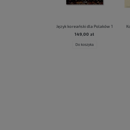
ART LUCKY BOX
Język koreański dla Polaków 1
Ko
59,00 zł
149,00 zł
Do koszyka
Do koszyka