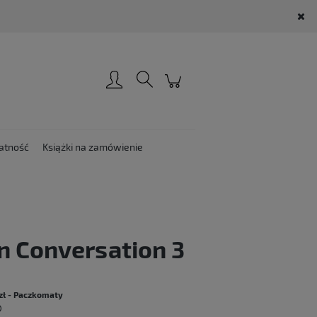
Zarejestruj się
Zaloguj się
atność
Książki na zamówienie
n Conversation 3
:
zł
- Paczkomaty