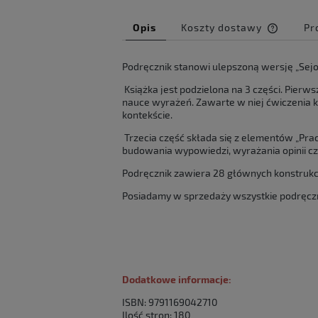
Opis
Koszty dostawy
Pr
Cena ni
Podręcznik stanowi ulepszoną wersję „Sejo
kosztów
Książka jest podzielona na 3 części. Pierw
nauce wyrażeń. Zawarte w niej ćwiczenia
kontekście.
Trzecia część składa się z elementów „Pract
budowania wypowiedzi, wyrażania opinii czy
Podręcznik zawiera 28 głównych konstruk
Posiadamy w sprzedaży wszystkie podręczniki 
Dodatkowe informacje:
ISBN: 9791169042710
Ilość stron: 180