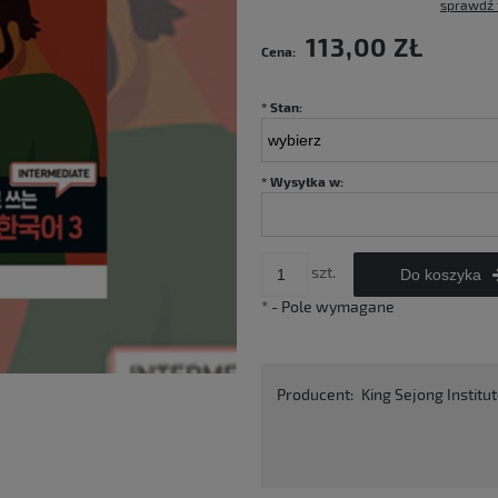
sprawdź 
Cena nie zawiera ewentualnych kosztów
113,00 ZŁ
Cena:
płatności
*
Stan:
*
Wysyłka w:
szt.
Do koszyka
*
- Pole wymagane
Producent:
King Sejong Institu