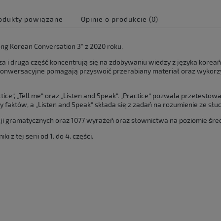
odukty powiązane
Opinie o produkcie (0)
e zawiera ewentualnych
ng Korean Conversation 3“ z 2020 roku.
 płatności
sza i druga część koncentrują się na zdobywaniu wiedzy z języka kore
 konwersacyjne pomagają przyswoić przerabiany materiał oraz wyko
ice“, „Tell me“ oraz „Listen and Speak“. „Practice“ pozwala przetestow
 faktów, a „Listen and Speak“ składa się z zadań na rozumienie ze słu
cji gramatycznych oraz 1077 wyrażeń oraz słownictwa na poziomie 
z tej serii od 1. do 4. części.