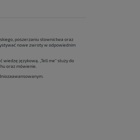
ańskiego, poszerzaniu słownictwa oraz
rzystywać nowe zwroty w odpowiednim
ać wiedzę językową. „Tell me“ służy do
chu oraz mówienie.
średniozaawansowanym.