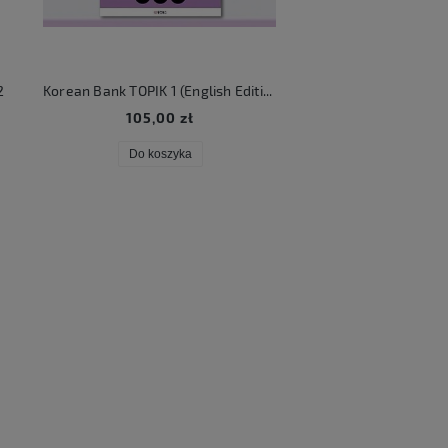
2
Korean Bank TOPIK 1 (English Edition)
KATSEYE Beautifu
105,00 zł
106,00 zł
Do koszyka
Do koszyka