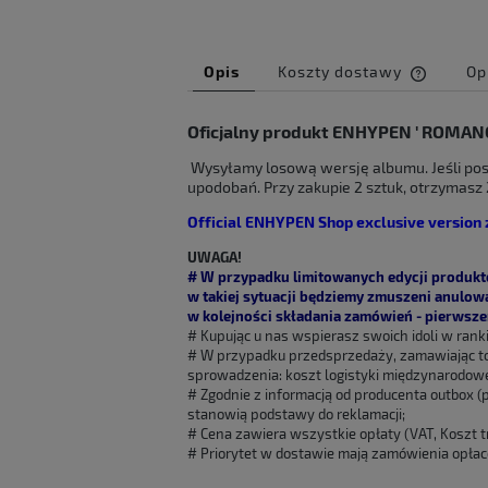
Opis
Koszty dostawy
Op
Cena ni
Oficjalny produkt ENHYPEN ' ROMANC
kosztów
Wysyłamy losową wersję albumu. Jeśli pos
upodobań. Przy zakupie 2 sztuk, otrzymasz 2
Official ENHYPEN Shop exclusive version 
UWAGA!
# W przypadku limitowanych edycji produktó
w takiej sytuacji będziemy zmuszeni anulow
w kolejności składania zamówień - pierwszeń
# Kupując u nas wspierasz swoich idoli w rank
# W przypadku przedsprzedaży, zamawiając t
sprowadzenia: koszt logistyki międzynarodowe
# Zgodnie z informacją od producenta outbox (
stanowią podstawy do reklamacji;
# Cena zawiera wszystkie opłaty (VAT, Koszt tr
# Priorytet w dostawie mają zamówienia opłac