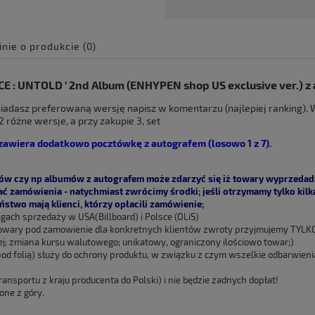
inie o produkcie (0)
e zawiera ewentualnych
E : UNTOLD ' 2nd Album (ENHYPEN shop US exclusive ver.) z
 płatności
iadasz preferowaną wersję napisz w komentarzu (najlepiej ranking). 
 różne wersje, a przy zakupie 3, set
zawiera dodatkowo pocztówkę z autografem (losowo 1 z 7).
w czy np albumów z autografem może zdarzyć się iż towary wyprzedadzą
ać zamówienia - natychmiast zwrócimy środki; jeśli otrzymamy tylko kil
stwo mają klienci, którzy opłacili zamówienie;
igach sprzedaży w USA(Billboard) i Polsce (OLiS)
owary pod zamowienie dla konkretnych klientów zwroty przyjmujemy TYLKO
j; zmiana kursu walutowego; unikatowy, ograniczony ilościowo towar;)
pod folią) służy do ochrony produktu, w związku z czym wszelkie odbarwieni
ansportu z kraju producenta do Polski) i nie będzie żadnych dopłat!
one z góry.