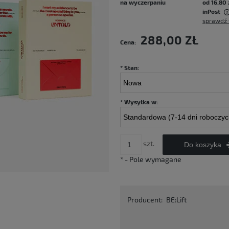
na wyczerpaniu
od 16,80 
inPost
sprawdź 
Cena nie zawiera ewentualnych kosztów
288,00 ZŁ
Cena:
płatności
*
Stan:
*
Wysyłka w:
szt.
Do koszyka
*
- Pole wymagane
Producent:
BE:Lift