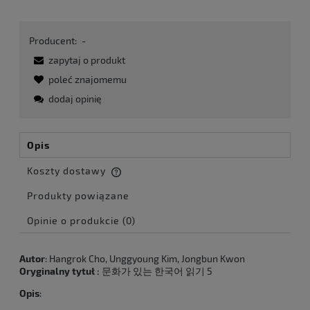
Producent:
-
zapytaj o produkt
poleć znajomemu
dodaj opinię
Opis
Koszty dostawy
Cena nie zawiera ewentualnych kosztów płatności
Produkty powiązane
Opinie o produkcie (0)
Autor
: Hangrok Cho, Unggyoung Kim, Jongbun Kwon
Oryginalny tytuł :
문화가 있는 한국어 읽기 5
Opis
: