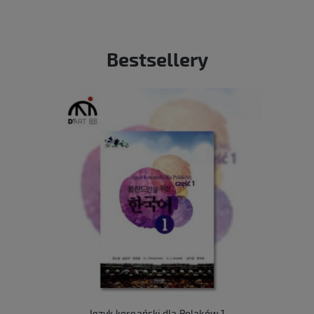
Bestsellery
Język koreański dla Polaków 1