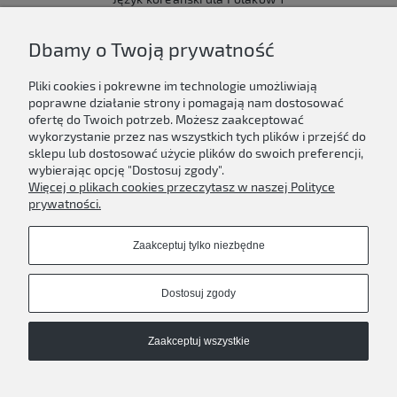
149,00 zł
Dbamy o Twoją prywatność
Do koszyka
Pliki cookies i pokrewne im technologie umożliwiają
poprawne działanie strony i pomagają nam dostosować
ofertę do Twoich potrzeb. Możesz zaakceptować
wykorzystanie przez nas wszystkich tych plików i przejść do
sklepu lub dostosować użycie plików do swoich preferencji,
Newsletter
wybierając opcję "Dostosuj zgody".
Więcej o plikach cookies przeczytasz w naszej Polityce
Podaj swój adres e-mail, jeżeli chcesz otrzymywać
prywatności.
informacje o nowościach i promocjach.
Zaakceptuj tylko niezbędne
Zapisz się
Dostosuj zgody
Zaakceptuj wszystkie
D'ART