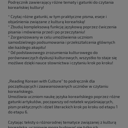
Podręcznik zawierający różne tematy i gatunki do czytania
koreańskiej kultury!
* Czytaj różne gatunki, w tym praktyczne pisma, eseje i
objaśnienia związane z kulturą koreańską!
* Zbuduj kompleksową funkcję językową poprzez ćwiczenia
pisania i mówienia przed i po przeczytaniu!
* Zorganizowany w celu umożliwienia uczniom
samodzielnego podsumowania i przekształcenia głównych
idei każdego akapitu!
* Od podstawowego zrozumienia kulturowego do
porównawczych dyskusji kulturowych, wszystko to staje się
możliwe dzięki nauce słownictwa i czytaniu krok po kroku!
„Reading Korean with Culture” to podręcznik dla
początkujących i zaawansowanych uczniów w czytaniu
koreańskiego.
Umożliwia uczniom naukę języka koreańskiego poprzez różne
gatunki artykułów, począwszy od notatek wyjaśniających,
pism praktycznych i dzieł literackich krok po kroku od etapu 1
do etapu 6.
Czytając teksty o różnorodnej tematyce związanej z kulturą
koreańską, uczniowie mogą budować nie tylko ich