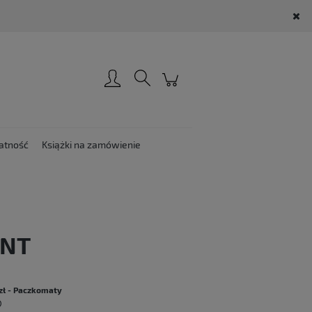
Zarejestruj się
Zaloguj się
atność
Książki na zamówienie
ENT
:
zł
- Paczkomaty