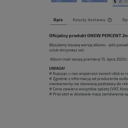
Opis
Koszty dostawy
Op
Cena ni
Oficjalny produkt ONEW PERCENT 2n
kosztów
Wysyłamy losową wersję albumu - jeśli posia
sztuk otrzymasz set.
Album miał swoją premierę 15. lipca 2025r.
UWAGA!
# Kupując u nas wspierasz swoich idoli w ra
# Zgodnie z informacją od producenta outbo
mankamenty nie stanowią podstawy do rek
# Cena zawiera wszystkie opłaty (VAT, Koszt
# Priorytet w dostawie mają zamówienia op