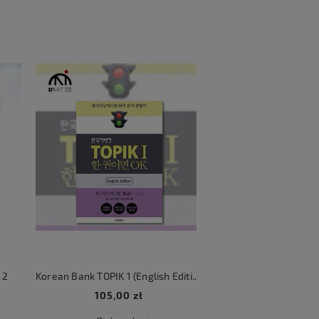
2
Korean Bank TOPIK 1 (English Edition)
KATSEYE Beautifu
105,00 zł
106,00 zł