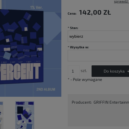
sprawdź 
Cena nie zawiera ewentualnych kosztów
142,00 ZŁ
Cena:
płatności
*
Stan:
*
Wysyłka w:
szt.
Do koszyka
*
- Pole wymagane
Producent:
GRIFFIN Entertain