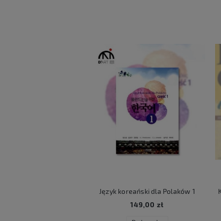
ART LUCKY BOX
Język koreański dla Polaków 1
Ko
59,00 zł
149,00 zł