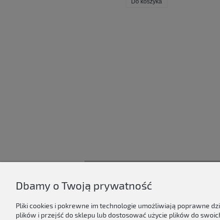
Do koszyka
Do koszyka
Dbamy o Twoją prywatność
D'ART
Regulamin sklepu
Pliki cookies i pokrewne im technologie umożliwiają poprawne d
plików i przejść do sklepu lub dostosować użycie plików do swoich
Polityka prywatności & cookies