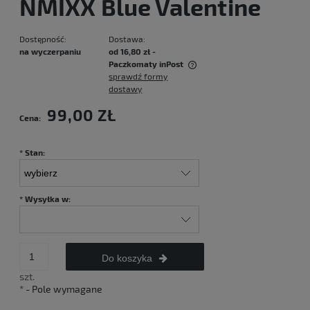
NMIXX Blue Valentine
Dostępność:
Dostawa:
na wyczerpaniu
od 16,80 zł
-
Paczkomaty inPost
sprawdź formy
Cena nie zawiera ewentualnych kosztów płatności
dostawy
99,00 ZŁ
Cena:
*
Stan:
*
Wysyłka w:
Do koszyka
szt.
*
- Pole wymagane