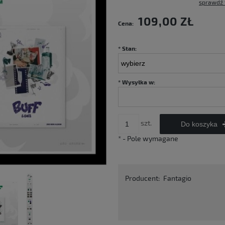
sprawdź 
Cena nie zawiera ewentualnych kosztów
109,00 ZŁ
Cena:
płatności
*
Stan:
*
Wysyłka w:
szt.
Do koszyka
*
- Pole wymagane
Producent:
Fantagio