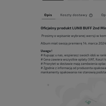
Opis
Koszty dostawy
Op
Cena ni
Oficjalny produkt LUN8 BUFF 2nd Mi
kosztów
Prosimy o wpisanie wybranej wersji w kome
Album miał swoją premierę 14. marca 2024r
Uwaga !
# Kupując u nas, wspierasz swoich idoli w ran
# Cena zawiera wszystkie opłaty (VAT, Koszt tr
# Priorytet w dostawie mają zamówienia opłac
# Zgodnie z informacją od producenta opakowan
mankamenty opakowania nie stanowią podstaw