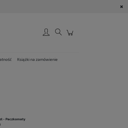
Zarejestruj się
Zaloguj się
atność
Książki na zamówienie
:
zł
- Paczkomaty