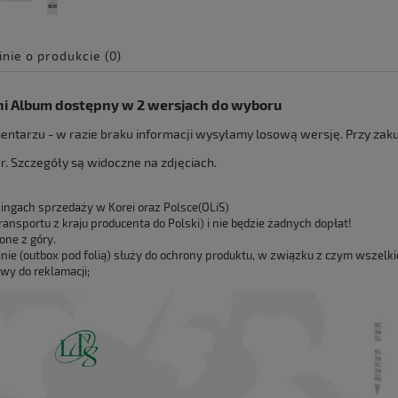
inie o produkcie (0)
e zawiera ewentualnych
ni Album dostępny w 2 wersjach do wyboru
 płatności
ntarzu - w razie braku informacji wysyłamy losową wersję. Przy zakup
. Szczegóły są widoczne na zdjęciach.
kingach sprzedaży w Korei oraz Polsce(OLiS)
ansportu z kraju producenta do Polski) i nie będzie żadnych dopłat!
one z góry.
ie (outbox pod folią) służy do ochrony produktu, w związku z czym wszelkie 
y do reklamacji;