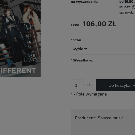
na wyczerpaniu
od 16,80 
inPost
sprawdź 
Cena nie zawiera ewentualnych kosztów
106,00 ZŁ
Cena:
płatności
*
Stan:
*
Wysyłka w:
szt.
Do koszyka
*
- Pole wymagane
Producent:
Source music