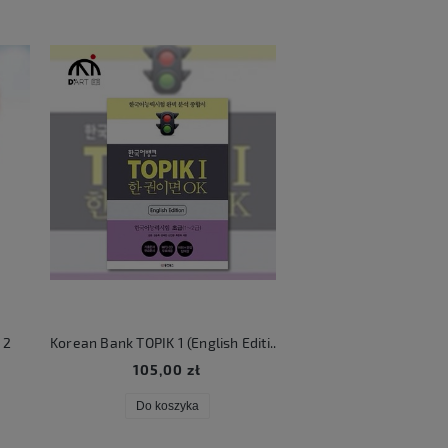
2
Korean Bank TOPIK 1 (English Edition)
KATSEYE Beautifu
105,00 zł
106,00 zł
Do koszyka
Do koszyka