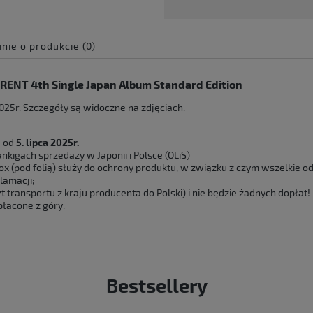
inie o produkcie (0)
e zawiera ewentualnych
ERENT 4th Single Japan Album Standard Edition
 płatności
25r. Szczegóły są widoczne na zdjęciach.
ę od
5. lipca 2025r.
nkigach sprzedaży w Japonii i Polsce (OLiS)
x (pod folią) służy do ochrony produktu, w związku z czym wszelkie od
lamacji;
 transportu z kraju producenta do Polski) i nie będzie żadnych dopłat!
łacone z góry.
Bestsellery