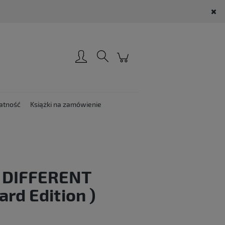
Zarejestruj się
Zaloguj się
atność
Książki na zamówienie
 DIFFERENT
ard Edition )
: