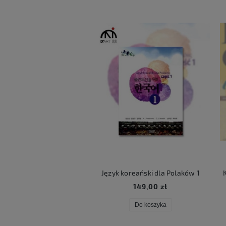
ART LUCKY BOX
Język koreański dla Polaków 1
Ko
59,00 zł
149,00 zł
Do koszyka
Do koszyka