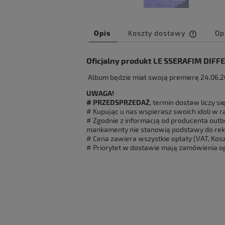
Opis
Koszty dostawy
Op
Cena ni
Oficjalny produkt LE SSERAFIM DIFF
kosztów
Album będzie miał swoją premierę 24.06.20
UWAGA!
# PRZEDSPRZEDAŻ
, termin dostaw liczy si
# Kupując u nas wspierasz swoich idoli w ra
# Zgodnie z informacją od producenta outbo
mankamenty nie stanowią podstawy do rek
# Cena zawiera wszystkie opłaty (VAT, Koszt
# Priorytet w dostawie mają zamówienia op