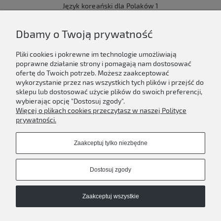
Język koreański dla Polaków 1
149,00 zł
Dbamy o Twoją prywatność
Do koszyka
Pliki cookies i pokrewne im technologie umożliwiają
poprawne działanie strony i pomagają nam dostosować
ofertę do Twoich potrzeb. Możesz zaakceptować
wykorzystanie przez nas wszystkich tych plików i przejść do
sklepu lub dostosować użycie plików do swoich preferencji,
Newsletter
wybierając opcję "Dostosuj zgody".
Więcej o plikach cookies przeczytasz w naszej Polityce
Podaj swój adres e-mail, jeżeli chcesz otrzymywać
prywatności.
informacje o nowościach i promocjach.
Zaakceptuj tylko niezbędne
Zapisz się
Dostosuj zgody
Zaakceptuj wszystkie
D'ART