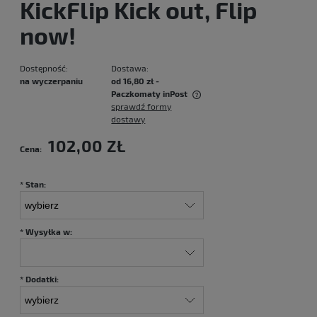
KickFlip Kick out, Flip
now!
Dostępność:
Dostawa:
na wyczerpaniu
od 16,80 zł
-
Paczkomaty inPost
sprawdź formy
Cena nie zawiera ewentualnych kosztów płatności
dostawy
102,00 ZŁ
Cena:
*
Stan:
*
Wysyłka w:
*
Dodatki: