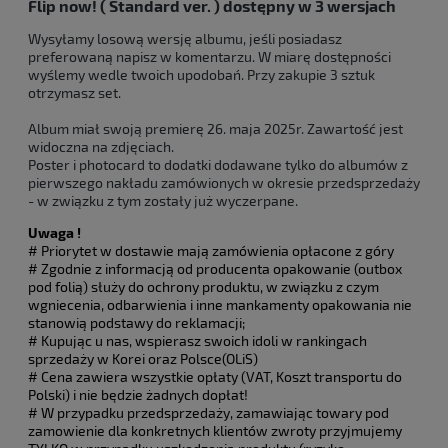
Flip now! ( Standard ver. ) dostępny w 3 wersjach
Wysyłamy losową wersję albumu, jeśli posiadasz
preferowaną napisz w komentarzu. W miarę dostępności
wyślemy wedle twoich upodobań. Przy zakupie 3 sztuk
otrzymasz set.
Album miał swoją premierę 26. maja 2025r. Zawartość jest
widoczna na zdjęciach.
Poster i photocard to dodatki dodawane tylko do albumów z
pierwszego nakładu zamówionych w okresie przedsprzedaży
- w związku z tym zostały już wyczerpane.
Uwaga !
# Priorytet w dostawie mają zamówienia opłacone z góry
# Zgodnie z informacją od producenta opakowanie (outbox
pod folią) służy do ochrony produktu, w związku z czym
wgniecenia, odbarwienia i inne mankamenty opakowania nie
stanowią podstawy do reklamacji;
# Kupując u nas, wspierasz swoich idoli w rankingach
sprzedaży w Korei oraz Polsce(OLiS)
# Cena zawiera wszystkie opłaty (VAT, Koszt transportu do
Polski) i nie będzie żadnych dopłat!
# W przypadku przedsprzedaży, zamawiając towary pod
zamowienie dla konkretnych klientów zwroty przyjmujemy