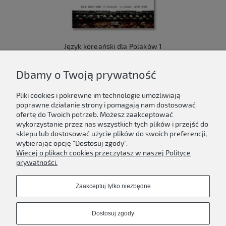
Język koreański dla Polaków 1
149,00 zł
Dbamy o Twoją prywatność
Do koszyka
Pliki cookies i pokrewne im technologie umożliwiają
poprawne działanie strony i pomagają nam dostosować
ofertę do Twoich potrzeb. Możesz zaakceptować
wykorzystanie przez nas wszystkich tych plików i przejść do
sklepu lub dostosować użycie plików do swoich preferencji,
Newsletter
wybierając opcję "Dostosuj zgody".
Więcej o plikach cookies przeczytasz w naszej Polityce
Podaj swój adres e-mail, jeżeli chcesz otrzymywać
prywatności.
informacje o nowościach i promocjach.
Zaakceptuj tylko niezbędne
Zapisz się
Dostosuj zgody