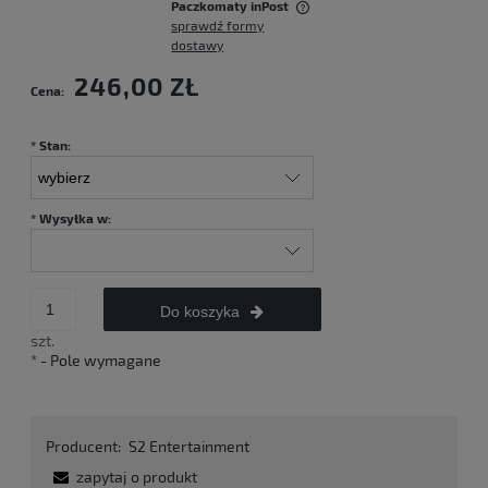
Paczkomaty inPost
sprawdź formy
Cena nie zawiera ewentualnych kosztów płatności
dostawy
246,00 ZŁ
Cena:
*
Stan:
*
Wysyłka w:
Do koszyka
szt.
*
- Pole wymagane
Producent:
S2 Entertainment
zapytaj o produkt