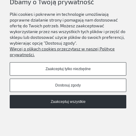
Dbamy o Twoją prywatność
Do koszyka
Pliki cookies i pokrewne im technologie umożliwiają
poprawne działanie strony i pomagają nam dostosować
ofertę do Twoich potrzeb. Możesz zaakceptować
wykorzystanie przez nas wszystkich tych plików i przejść do
sklepu lub dostosować użycie plików do swoich preferencji,
Newsletter
wybierając opcję "Dostosuj zgody".
Więcej o plikach cookies przeczytasz w naszej Polityce
Podaj swój adres e-mail, jeżeli chcesz otrzymywać
prywatności.
informacje o nowościach i promocjach.
Zaakceptuj tylko niezbędne
Zapisz się
Dostosuj zgody
Zaakceptuj wszystkie
D'ART
Pokaż pełną wersję strony
Sklep internetowy Shoper.pl