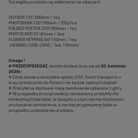
Szczegóły produktu są widoczena na zdjęciach.
OUTBOX 135*200mm / 1ea
PHOTOBOOK 130*190mm / 102p,1ea
FOLDED POSTER 250*280mm / 1ea
PHOTOCARD 55*85mm / 2ea
FLOWER KEYRING 80*130mm / 1ea
VIEWING CODE CARD / 1ea, 118mins
Uwaga !
# PRZEDSPRZEDAŻ
, termin dostaw liczy się od
20. kwietnia
2026r;
# Cena zawiera wszystkie opłaty (VAT, Koszt transportu z
kraju producenta do Polski) i nie będzie żadnych dopłat!
# Priorytet w dostawie mają zamówienia opłacone z góry.
# W przypadku przesprzedaży zamawiamy produkty dla
konkretnych klientów, w związku z czym nie ma możliwości
anulowania zamówienia, a zwroty przyjmujemy tylko w
przypadku uszkodzenia produktu.