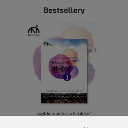
Bestsellery
Język koreański dla Polaków 1
149,00 zł