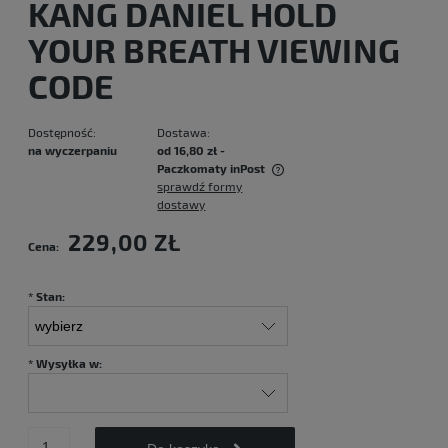
KANG DANIEL HOLD
YOUR BREATH VIEWING
CODE
Dostępność:
Dostawa:
na wyczerpaniu
od 16,80 zł
-
Paczkomaty inPost
sprawdź formy
Cena nie zawiera ewentualnych kosztów płatności
dostawy
229,00 ZŁ
Cena:
*
Stan:
*
Wysyłka w: