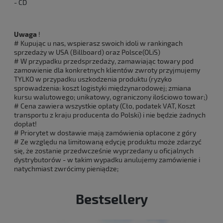
- CD
Uwaga
!
# Kupując u nas, wspierasz swoich idoli w rankingach
sprzedaży w USA (Billboard) oraz Polsce(OLiS)
# W przypadku przedsprzedaży, zamawiając towary pod
zamowienie dla konkretnych klientów zwroty przyjmujemy
TYLKO w przypadku uszkodzenia produktu (ryzyko
sprowadzenia: koszt logistyki międzynarodowej; zmiana
kursu walutowego; unikatowy, ograniczony ilościowo towar;)
# Cena zawiera wszystkie opłaty (Cło, podatek VAT, Koszt
transportu z kraju producenta do Polski) i nie będzie żadnych
dopłat!
# Priorytet w dostawie mają zamówienia opłacone z góry
# Ze względu na limitowaną edycję produktu może zdarzyć
się, że zostanie przedwcześnie wyprzedany u oficjalnych
dystrybutorów - w takim wypadku anulujemy zamówienie i
natychmiast zwrócimy pieniądze;
Bestsellery