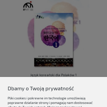
Język koreański dla Polaków 1
149,00 zł
Dbamy o Twoją prywatność
Do koszyka
Pliki cookies i pokrewne im technologie umożliwiają
poprawne działanie strony i pomagają nam dostosować