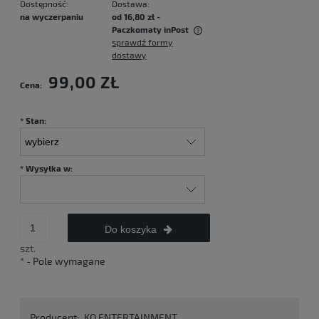
Dostępność:
Dostawa:
na wyczerpaniu
od 16,80 zł
-
Paczkomaty inPost
sprawdź formy
Cena nie zawiera ewentualnych kosztów płatności
dostawy
99,00 ZŁ
Cena:
*
Stan:
*
Wysyłka w:
Do koszyka
szt.
*
- Pole wymagane
Producent:
KQ ENTERTAINMENT