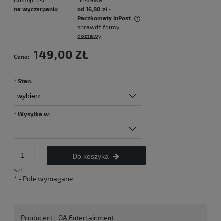
Dostępność:
Dostawa:
na wyczerpaniu
od 16,80 zł
-
Paczkomaty inPost
sprawdź formy
Cena nie zawiera ewentualnych kosztów płatności
dostawy
149,00 ZŁ
Cena:
*
Stan:
*
Wysyłka w:
Do koszyka
szt.
*
- Pole wymagane
Producent:
OA Entertainment