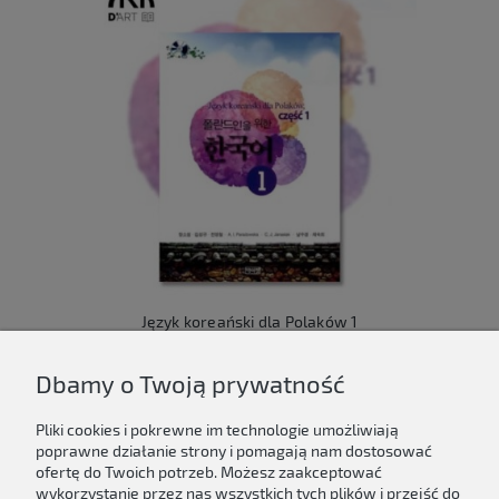
Język koreański dla Polaków 1
149,00 zł
Dbamy o Twoją prywatność
Do koszyka
Pliki cookies i pokrewne im technologie umożliwiają
poprawne działanie strony i pomagają nam dostosować
ofertę do Twoich potrzeb. Możesz zaakceptować
wykorzystanie przez nas wszystkich tych plików i przejść do