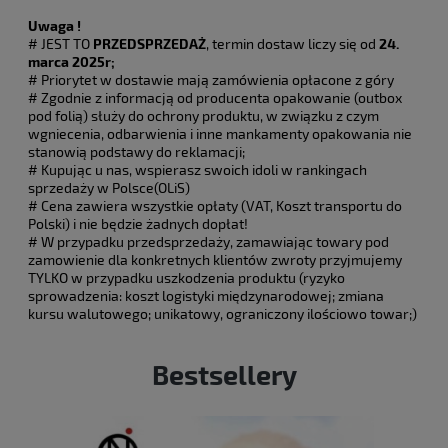
Uwaga !
# JEST TO
PRZEDSPRZEDAŻ
, termin dostaw liczy się od
24.
marca 2025r;
# Priorytet w dostawie mają zamówienia opłacone z góry
# Zgodnie z informacją od producenta opakowanie (outbox
pod folią) służy do ochrony produktu, w związku z czym
wgniecenia, odbarwienia i inne mankamenty opakowania nie
stanowią podstawy do reklamacji;
# Kupując u nas, wspierasz swoich idoli w rankingach
sprzedaży w Polsce(OLiS)
# Cena zawiera wszystkie opłaty (VAT, Koszt transportu do
Polski) i nie będzie żadnych dopłat!
# W przypadku przedsprzedaży, zamawiając towary pod
zamowienie dla konkretnych klientów zwroty przyjmujemy
TYLKO w przypadku uszkodzenia produktu (ryzyko
sprowadzenia: koszt logistyki międzynarodowej; zmiana
kursu walutowego; unikatowy, ograniczony ilościowo towar;)
Bestsellery