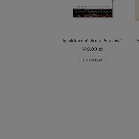
ART LUCKY BOX
Język koreański dla Polaków 1
Ko
59,00 zł
149,00 zł
Do koszyka
Do koszyka