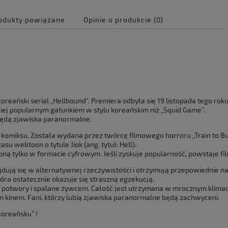
odukty powiązane
Opinie o produkcie (0)
e zawiera ewentualnych
 płatności
oreański serial „Hellbound”. Premiera odbyła się 19 listopada tego roku
ziej popularnym gatunkiem w stylu koreańskim niż „Squid Game”.
będą zjawiska paranormalne.
mę komiksu. Została wydana przez twórcę filmowego horroru „Train to B
 webtoon o tytule Jiok (ang. tytuł: Hell).
 tylko w formacie cyfrowym. Jeśli zyskuje popularność, powstaje film
jdują się w alternatywnej rzeczywistości i otrzymują przepowiednie na
tóra ostatecznie okazuje się straszną egzekucją.
potwory i spalane żywcem. Całość jest utrzymana w mrocznym klimac
m kinem. Fani, którzy lubią zjawiska paranormalne będą zachwyceni.
koreańsku” !