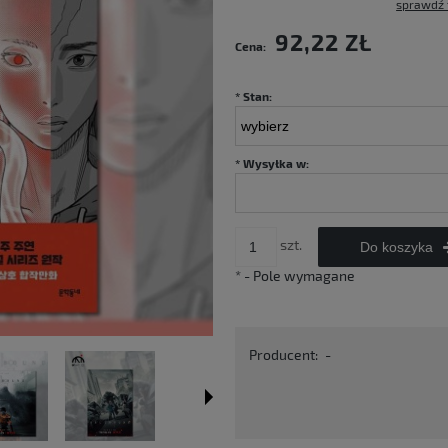
sprawdź 
Cena nie zawiera ewentualnych kosztów
92,22 ZŁ
Cena:
płatności
*
Stan:
*
Wysyłka w:
szt.
Do koszyka
*
- Pole wymagane
Producent:
-