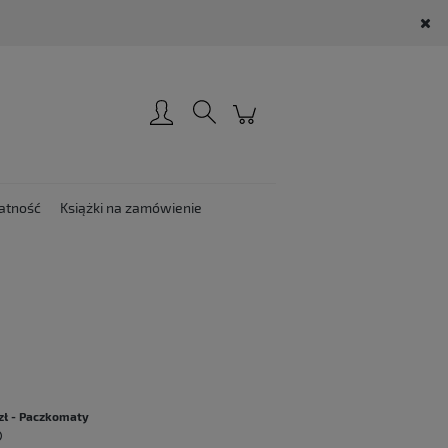
Zarejestruj się
Zaloguj się
atność
Książki na zamówienie
:
zł
- Paczkomaty