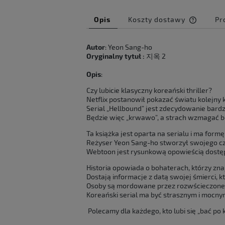
Opis
Koszty dostawy
Pr
Cena ni
Autor
: Yeon Sang-ho
kosztów
Oryginalny tytuł :
지옥 2
Opis
:
Czy lubicie klasyczny koreański thriller?
Netflix postanowił pokazać światu kolejny k
Serial „Hellbound” jest zdecydowanie bard
Będzie więc „krwawo”, a strach wzmagać 
Ta książka jest oparta na serialu i ma for
Reżyser Yeon Sang-ho stworzył swojego czasu
Webtoon jest rysunkową opowieścią dostępną
Historia opowiada o bohaterach, którzy zna
Dostają informacje z datą swojej śmierci, k
Osoby są mordowane przez rozwścieczone 
Koreański serial ma być strasznym i mocny
Polecamy dla każdego, kto lubi się „bać po 