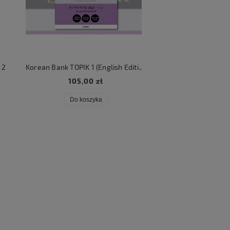
2
Korean Bank TOPIK 1 (English Edition)
KATSEYE Beautifu
105,00 zł
106,00 zł
Do koszyka
Do koszyka