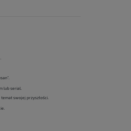
.
usan”.
 lub serial.
 temat swojej przyszłości.
ie.