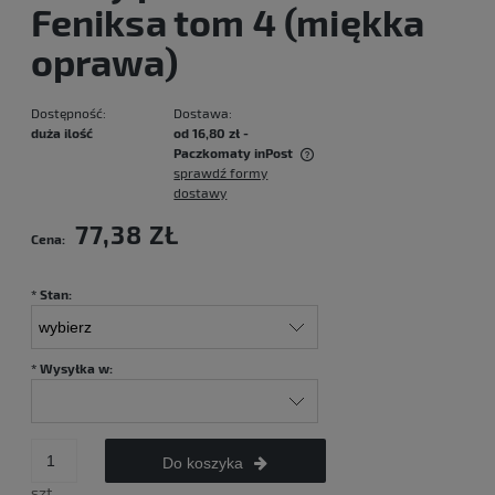
Feniksa tom 4 (miękka
oprawa)
Dostępność:
Dostawa:
duża ilość
od 16,80 zł
-
Paczkomaty inPost
sprawdź formy
Cena nie zawiera ewentualnych kosztów płatności
dostawy
77,38 ZŁ
Cena:
*
Stan:
*
Wysyłka w:
Do koszyka
szt.