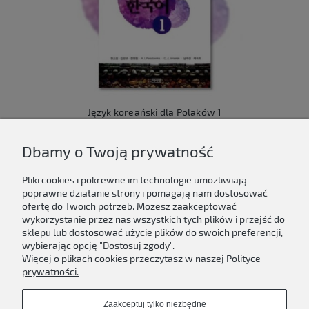
Język koreański dla Polaków 1
149,00 zł
Dbamy o Twoją prywatność
Do koszyka
Pliki cookies i pokrewne im technologie umożliwiają
poprawne działanie strony i pomagają nam dostosować
ofertę do Twoich potrzeb. Możesz zaakceptować
wykorzystanie przez nas wszystkich tych plików i przejść do
sklepu lub dostosować użycie plików do swoich preferencji,
Newsletter
wybierając opcję "Dostosuj zgody".
Więcej o plikach cookies przeczytasz w naszej Polityce
Podaj swój adres e-mail, jeżeli chcesz otrzymywać
prywatności.
informacje o nowościach i promocjach.
Zaakceptuj tylko niezbędne