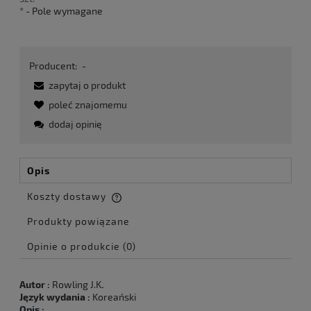
*
- Pole wymagane
Producent:
-
zapytaj o produkt
poleć znajomemu
dodaj opinię
Opis
Koszty dostawy
Cena nie zawiera ewentualnych kosztów płatności
Produkty powiązane
Opinie o produkcie (0)
Autor :
Rowling J.K
.
Język wydania :
Koreański
Opis :