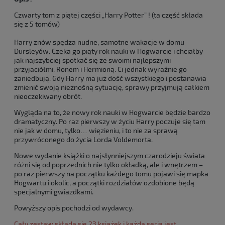
Czwarty tom z piątej części „Harry Potter” ! (ta część składa
się z 5 tomów)
Harry znów spędza nudne, samotne wakacje w domu
Dursleyów. Czeka go piąty rok nauki w Hogwarcie i chciałby
jak najszybciej spotkać się ze swoimi najlepszymi
przyjaciółmi, Ronem i Hermioną. Ci jednak wyraźnie go
zaniedbują. Gdy Harry ma już dość wszystkiego i postanawia
zmienić swoją nieznośną sytuację, sprawy przyjmują całkiem
nieoczekiwany obrót.
Wygląda na to, że nowy rok nauki w Hogwarcie będzie bardzo
dramatyczny. Po raz pierwszy w życiu Harry poczuje się tam
nie jak w domu, tylko… więzieniu, i to nie za sprawą
przywróconego do życia Lorda Voldemorta.
Nowe wydanie książki o najsłynniejszym czarodzieju świata
różni się od poprzednich nie tylko okładką, ale i wnętrzem –
po raz pierwszy na początku każdego tomu pojawi się mapka
Hogwartu i okolic, a początki rozdziałów ozdobione będą
specjalnymi gwiazdkami.
Powyższy opis pochodzi od wydawcy.
Cały zestaw składa się 23 książek i każda seria jest