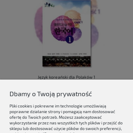
Język koreański dla Polaków 1
149,00 zł
Dbamy o Twoją prywatność
Do koszyka
Pliki cookies i pokrewne im technologie umożliwiają
poprawne działanie strony i pomagają nam dostosować
ofertę do Twoich potrzeb. Możesz zaakceptować
wykorzystanie przez nas wszystkich tych plików i przejść do
sklepu lub dostosować użycie plików do swoich preferencji,
Newsletter