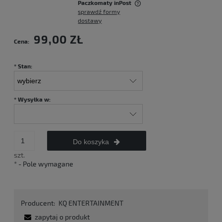
Paczkomaty inPost
sprawdź formy
Cena nie zawiera ewentualnych kosztów płatności
dostawy
99,00 ZŁ
Cena:
*
Stan:
*
Wysyłka w:
Do koszyka
szt.
*
- Pole wymagane
Producent:
KQ ENTERTAINMENT
zapytaj o produkt