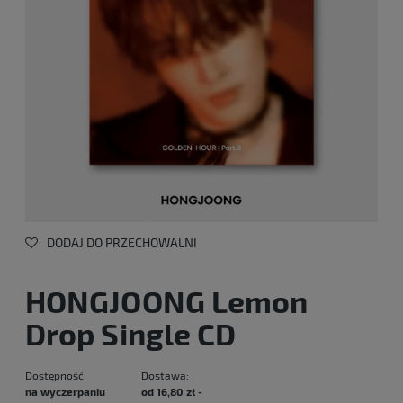
DODAJ DO PRZECHOWALNI
HONGJOONG Lemon
Drop Single CD
Dostępność:
Dostawa:
na wyczerpaniu
od 16,80 zł
-