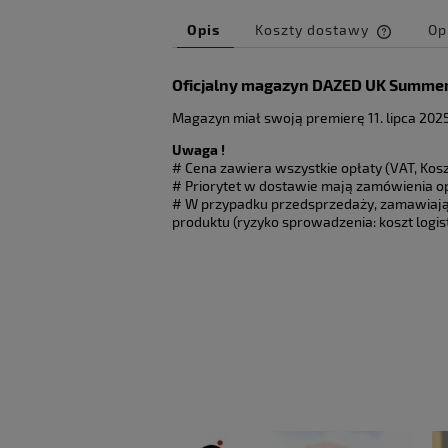
Opis
Koszty dostawy
Op
Cena ni
Oficjalny magazyn DAZED UK Summer 
kosztów
Magazyn miał swoją premierę 11. lipca 2025
Uwaga !
# Cena zawiera wszystkie opłaty (VAT, Koszt
# Priorytet w dostawie mają zamówienia o
# W przypadku przedsprzedaży, zamawiają
produktu (ryzyko sprowadzenia: koszt logi