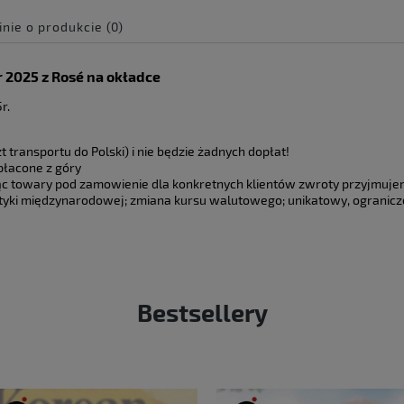
inie o produkcie (0)
e zawiera ewentualnych
2025 z Rosé na okładce
 płatności
r.
 transportu do Polski) i nie będzie żadnych dopłat!
płacone z góry
c towary pod zamowienie dla konkretnych klientów zwroty przyjmuj
styki międzynarodowej; zmiana kursu walutowego; unikatowy, ogranicz
Bestsellery