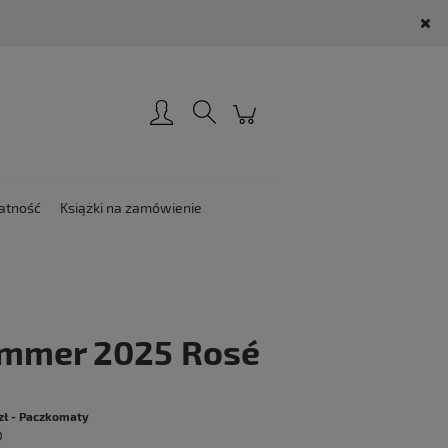
Zarejestruj się
Zaloguj się
atność
Książki na zamówienie
mmer 2025 Rosé
:
zł
- Paczkomaty