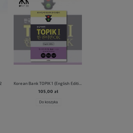
2
Korean Bank TOPIK 1 (English Edition)
KATSEYE Beautifu
105,00 zł
106,00 zł
Do koszyka
Do koszyka