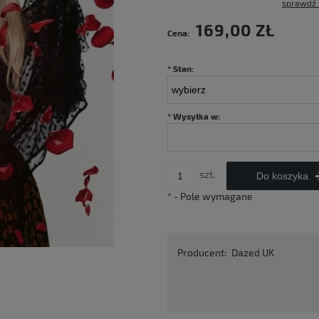
sprawdź 
Cena nie zawiera ewentualnych kosztów
169,00 ZŁ
Cena:
płatności
*
Stan:
*
Wysyłka w:
szt.
Do koszyka
*
- Pole wymagane
Producent:
Dazed UK