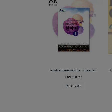
ART LUCKY BOX
Język koreański dla Polaków 1
Ko
59,00 zł
149,00 zł
Do koszyka
Do koszyka