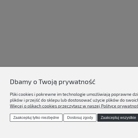
Dbamy o Twoją prywatność
D'ART
Pliki cookies i pokrewne im technologie umożliwiają poprawne d
Regulamin sklepu
plików i przejść do sklepu lub dostosować użycie plików do swoich
Polityka prywatności & cookies
Więcej o plikach cookies przeczytasz w naszej Polityce prywatnoś
Kontakt
Dostawa & płatność
Zaakceptuj tylko niezbędne
Dostosuj zgody
Zaakceptuj wszystkie
O nas