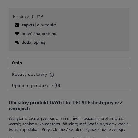
Producent:
JYP
zapytaj o produkt
poleć znajomemu
dodaj opinię
Opis
Koszty dostawy
Cena nie zawiera ewentualnych kosztów płatności
Opinie o produkcie (0)
Oficjalny produkt DAY6 The DECADE dostępny w 2
wersjach
Wysyłamy losową wersję albumu - jeśli posiadasz preferowaną
wersję napisz w komentarzu. W miarę możliwości wyślemy wedle
twoich upodobań. Przy zakupie 2 sztuk otrzymasz różne wersje.