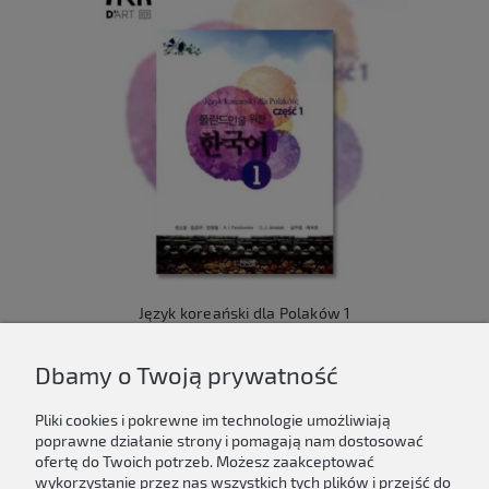
Język koreański dla Polaków 1
149,00 zł
Dbamy o Twoją prywatność
Do koszyka
Pliki cookies i pokrewne im technologie umożliwiają
poprawne działanie strony i pomagają nam dostosować
ofertę do Twoich potrzeb. Możesz zaakceptować
wykorzystanie przez nas wszystkich tych plików i przejść do