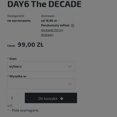
DAY6 The DECADE
Dostępność:
Dostawa:
na wyczerpaniu
od 16,80 zł
-
Paczkomaty inPost
sprawdź formy
Cena nie zawiera ewentualnych kosztów płatności
dostawy
99,00 ZŁ
Cena:
*
Stan:
*
Wysyłka w:
Do koszyka
szt.
*
- Pole wymagane