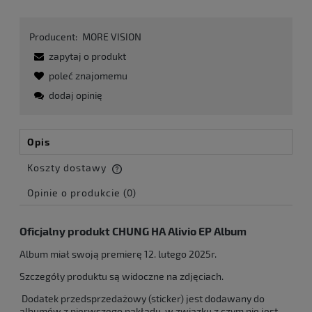
Producent:
MORE VISION
zapytaj o produkt
poleć znajomemu
dodaj opinię
Opis
Koszty dostawy
Cena nie zawiera ewentualnych kosztów płatności
Opinie o produkcie (0)
Oficjalny produkt CHUNG HA Alivio EP Album
Album miał swoją premierę 12. lutego 2025r.
Szczegóły produktu są widoczne na zdjęciach.
Dodatek przedsprzedażowy (sticker) jest dodawany do
albumów z pierwszego nakładu, w związku z czym nie jest