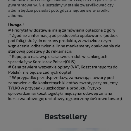
gwarantowany. Nie jesteśmy w stanie zweryfikować czy
album będzie posiadał pob, gdyż znajduje się w środku
albumu.
Uwaga !
# Priorytet w dostawie mają zamówienia opłacone z góry
# Zgodnie z informacją od producenta opakowanie (outbox
pod folią) służy do ochrony produktu, w związku z czym
wgniecenia, odbarwienia i inne mankamenty opakowania nie
stanowią podstawy do reklamacji;
# Kupując u nas, wspierasz swoich idoli w rankingach
sprzedaży w Korei oraz Polsce(OLiS)
# Cena zawiera wszystkie opłaty (VAT, Koszt transportu do
Polski) i nie będzie żadnych dopłat!
# W przypadku przedsprzedaży, zamawiając towary pod
zamowienie dla konkretnych klientów zwroty przyjmujemy
TYLKO w przypadku uszkodzenia produktu (ryzyko
sprowadzenia: koszt logistyki międzynarodowej; zmiana
kursu walutowego; unikatowy, ograniczony ilościowo towar;)
Bestsellery