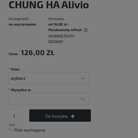
CHUNG HA Alivio
Dostępność:
Dostawa:
na wyczerpaniu
od 16,80 zł
-
Paczkomaty inPost
sprawdź formy
Cena nie zawiera ewentualnych kosztów płatności
dostawy
126,00 ZŁ
Cena:
*
Stan:
*
Wysyłka w:
Do koszyka
szt.
*
- Pole wymagane