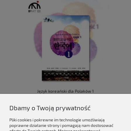
Język koreański dla Polaków 1
149,00 zł
Dbamy o Twoją prywatność
Do koszyka
Pliki cookies i pokrewne im technologie umożliwiają
poprawne działanie strony i pomagają nam dostosować
ofertę do Twoich potrzeb. Możesz zaakceptować