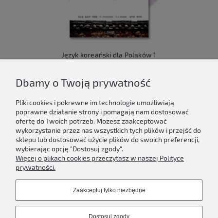
Język koreański dla Polaków 1
149,00 zł
Dbamy o Twoją prywatność
Do koszyka
Pliki cookies i pokrewne im technologie umożliwiają
poprawne działanie strony i pomagają nam dostosować
ofertę do Twoich potrzeb. Możesz zaakceptować
wykorzystanie przez nas wszystkich tych plików i przejść do
sklepu lub dostosować użycie plików do swoich preferencji,
Newsletter
wybierając opcję "Dostosuj zgody".
Więcej o plikach cookies przeczytasz w naszej Polityce
Podaj swój adres e-mail, jeżeli chcesz otrzymywać
prywatności.
informacje o nowościach i promocjach.
Zaakceptuj tylko niezbędne
Zapisz się
Dostosuj zgody