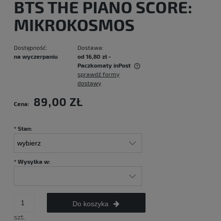
BTS THE PIANO SCORE:
MIKROKOSMOS
Dostępność:
Dostawa:
na wyczerpaniu
od 16,80 zł
-
Paczkomaty inPost
sprawdź formy
Cena nie zawiera ewentualnych kosztów płatności
dostawy
89,00 ZŁ
Cena:
*
Stan:
*
Wysyłka w:
Do koszyka
szt.