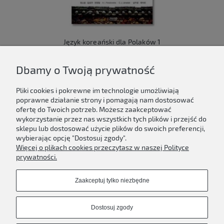
Język koreański dla Polaków 1
149,00 zł
Dbamy o Twoją prywatność
Do koszyka
Pliki cookies i pokrewne im technologie umożliwiają
poprawne działanie strony i pomagają nam dostosować
ofertę do Twoich potrzeb. Możesz zaakceptować
wykorzystanie przez nas wszystkich tych plików i przejść do
sklepu lub dostosować użycie plików do swoich preferencji,
Newsletter
wybierając opcję "Dostosuj zgody".
Więcej o plikach cookies przeczytasz w naszej Polityce
Podaj swój adres e-mail, jeżeli chcesz otrzymywać
prywatności.
informacje o nowościach i promocjach.
Zaakceptuj tylko niezbędne
Zapisz się
Dostosuj zgody