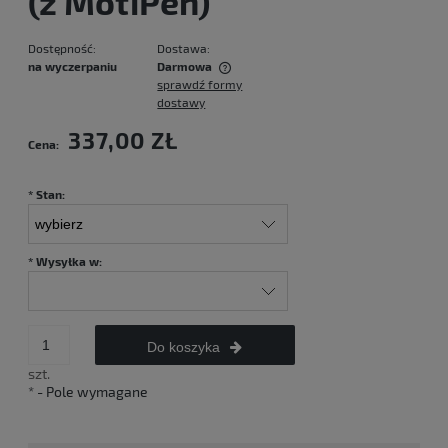
(z MotiPen)
Dostępność:
Dostawa:
na wyczerpaniu
Darmowa
sprawdź formy
Cena nie zawiera ewentualnych kosztów płatności
dostawy
337,00 ZŁ
Cena:
*
Stan:
*
Wysyłka w:
Do koszyka
szt.
*
- Pole wymagane