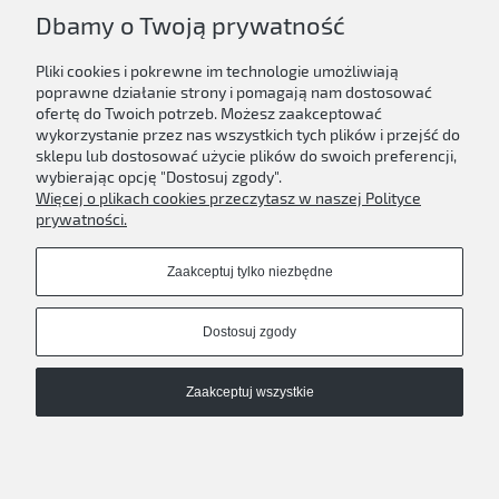
Dbamy o Twoją prywatność
Do koszyka
Pliki cookies i pokrewne im technologie umożliwiają
poprawne działanie strony i pomagają nam dostosować
ofertę do Twoich potrzeb. Możesz zaakceptować
wykorzystanie przez nas wszystkich tych plików i przejść do
sklepu lub dostosować użycie plików do swoich preferencji,
Newsletter
wybierając opcję "Dostosuj zgody".
Więcej o plikach cookies przeczytasz w naszej Polityce
Podaj swój adres e-mail, jeżeli chcesz otrzymywać
prywatności.
informacje o nowościach i promocjach.
Zaakceptuj tylko niezbędne
Zapisz się
Dostosuj zgody
Zaakceptuj wszystkie
D'ART
Pokaż pełną wersję strony