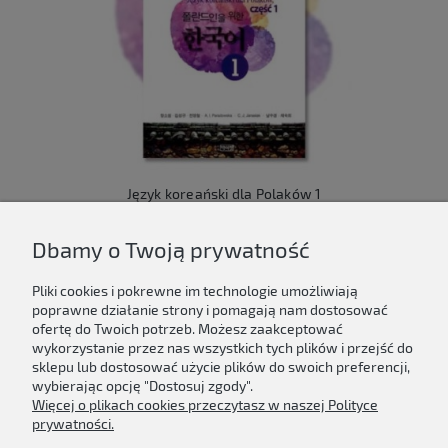
Język koreański dla Polaków 1
149,00 zł
Dbamy o Twoją prywatność
Do koszyka
Pliki cookies i pokrewne im technologie umożliwiają
poprawne działanie strony i pomagają nam dostosować
ofertę do Twoich potrzeb. Możesz zaakceptować
wykorzystanie przez nas wszystkich tych plików i przejść do
sklepu lub dostosować użycie plików do swoich preferencji,
Newsletter
wybierając opcję "Dostosuj zgody".
Więcej o plikach cookies przeczytasz w naszej Polityce
Podaj swój adres e-mail, jeżeli chcesz otrzymywać
prywatności.
informacje o nowościach i promocjach.