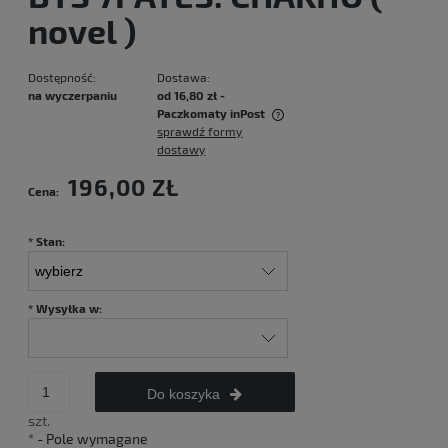
novel )
Dostępność:
Dostawa:
na wyczerpaniu
od 16,80 zł
-
Paczkomaty inPost
sprawdź formy
Cena nie zawiera ewentualnych kosztów płatności
dostawy
196,00 ZŁ
Cena:
*
Stan:
*
Wysyłka w:
Do koszyka
szt.
*
- Pole wymagane