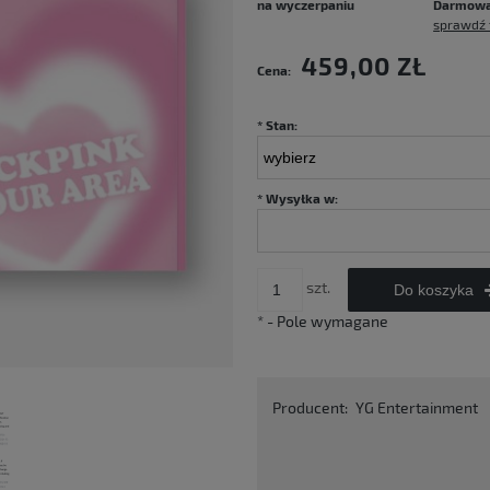
na wyczerpaniu
Darmow
sprawdź 
Cena nie zawiera ewentualnych kosztó
459,00 ZŁ
Cena:
płatności
*
Stan:
*
Wysyłka w:
szt.
Do koszyka
*
- Pole wymagane
Producent:
YG Entertainment