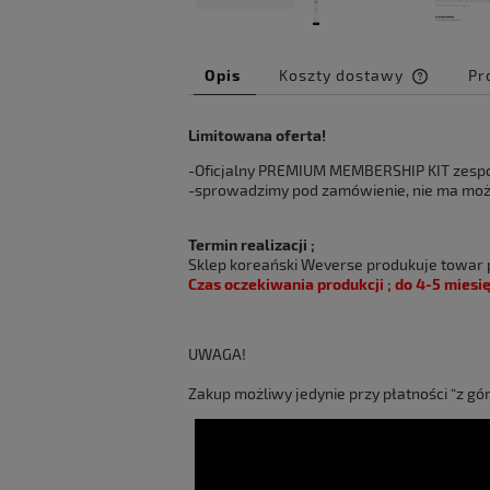
Opis
Koszty dostawy
Pr
Cena ni
Limitowana oferta!
kosztów
-Oficjalny PREMIUM MEMBERSHIP KIT zespo
-sprowadzimy pod zamówienie, nie ma moż
Termin realizacji ;
Sklep koreański Weverse produkuje towar 
Czas oczekiwania produkcji ; do 4-5 miesi
UWAGA!
Zakup możliwy jedynie przy płatności “z g