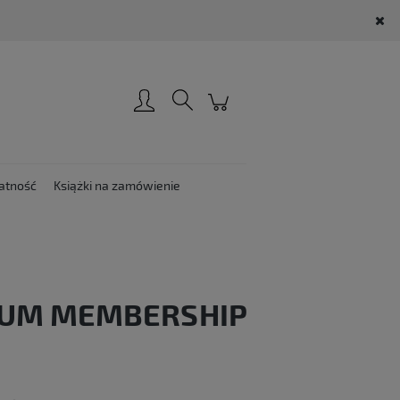
Zarejestruj się
Zaloguj się
atność
Książki na zamówienie
IUM MEMBERSHIP
: