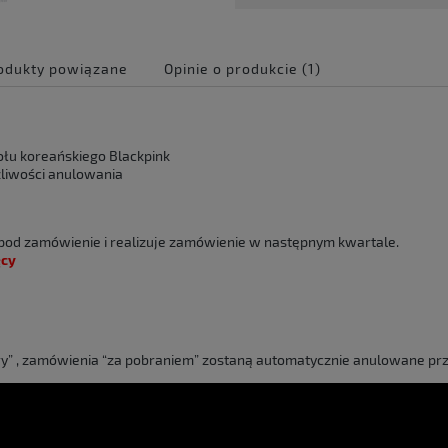
odukty powiązane
Opinie o produkcie (1)
e zawiera ewentualnych
 płatności
łu koreańskiego Blackpink
liwości anulowania
pod zamówienie i realizuje zamówienie w następnym kwartale.
ęcy
óry” , zamówienia “za pobraniem” zostaną automatycznie anulowane pr