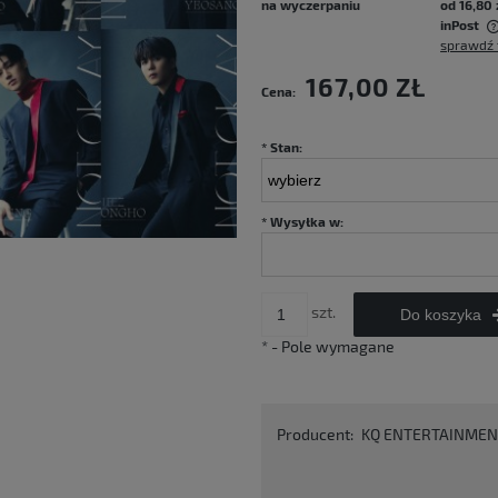
na wyczerpaniu
od 16,80 
inPost
sprawdź 
Cena nie zawiera ewentualnych kosztów
167,00 ZŁ
Cena:
płatności
*
Stan:
*
Wysyłka w:
szt.
Do koszyka
*
- Pole wymagane
Producent:
KQ ENTERTAINMEN