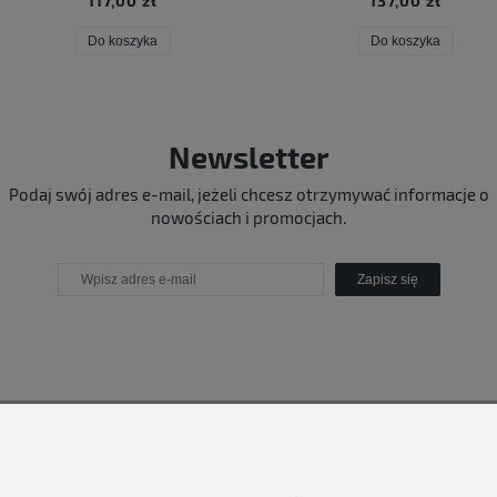
117,00 zł
137,00 zł
Do koszyka
Do koszyka
Newsletter
Podaj swój adres e-mail, jeżeli chcesz otrzymywać informacje o
nowościach i promocjach.
Zapisz się