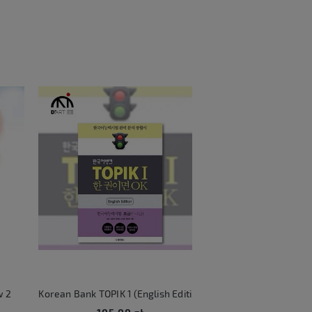
2
Korean Bank TOPIK 1 (English Edition)
KATSEYE Beautifu