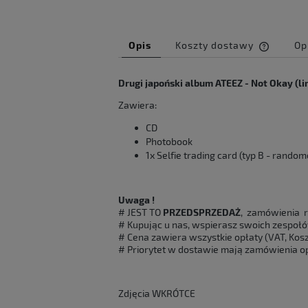
Opis
Koszty dostawy
Op
Cena ni
Drugi japoński album ATEEZ - Not Okay (li
kosztów
Zawiera:
CD
Photobook
1x Selfie trading card (typ B - rando
Uwaga !
# JEST TO
PRZEDSPRZEDAŻ
, zamówienia r
# Kupując u nas, wspierasz swoich zespołó
# Cena zawiera wszystkie opłaty (VAT, Koszt
# Priorytet w dostawie mają zamówienia op
Zdjęcia WKRÓTCE