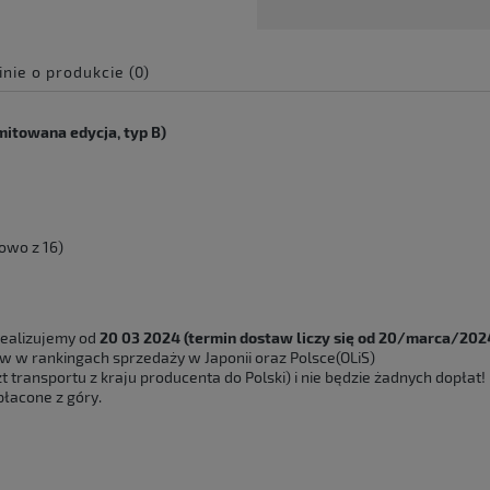
inie o produkcie (0)
e zawiera ewentualnych
mitowana edycja, typ B)
 płatności
mowo z 16)
ealizujemy od
20 03 2024 (termin dostaw liczy się od 20/marca/202
w w rankingach sprzedaży w Japonii oraz Polsce(OLiS)
 transportu z kraju producenta do Polski) i nie będzie żadnych dopłat!
łacone z góry.