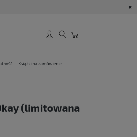
Zarejestruj się
Zaloguj się
atność
Książki na zamówienie
Okay (limitowana
: