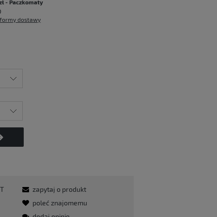
zł
- Paczkomaty
formy dostawy
T
zapytaj o produkt
poleć znajomemu
dodaj opinię