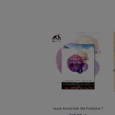
ART LUCKY BOX
Język koreański dla Polaków 1
Ko