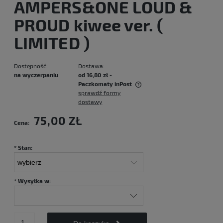
AMPERS&ONE LOUD &
PROUD kiwee ver. (
LIMITED )
Dostępność:
Dostawa:
na wyczerpaniu
od 16,80 zł
-
Paczkomaty inPost
sprawdź formy
Cena nie zawiera ewentualnych kosztów płatności
dostawy
75,00 ZŁ
Cena:
*
Stan:
*
Wysyłka w: