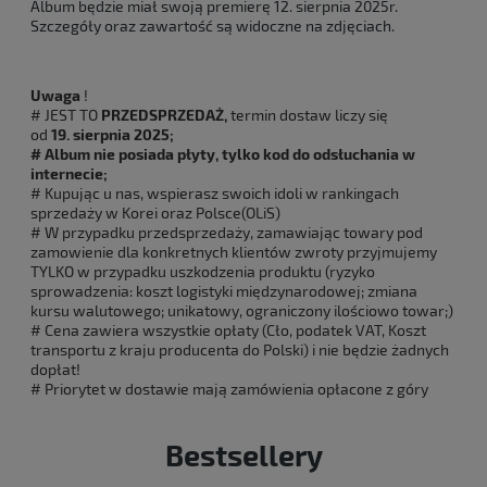
Album będzie miał swoją premierę 12. sierpnia 2025r.
Szczegóły oraz zawartość są widoczne na zdjęciach.
Uwaga
!
# JEST TO
PRZEDSPRZEDAŻ,
termin dostaw liczy się
od
19. sierpnia 2025;
# Album nie posiada płyty, tylko kod do odsłuchania w
internecie;
# Kupując u nas, wspierasz swoich idoli w rankingach
sprzedaży w Korei oraz Polsce(OLiS)
# W przypadku przedsprzedaży, zamawiając towary pod
zamowienie dla konkretnych klientów zwroty przyjmujemy
TYLKO w przypadku uszkodzenia produktu (ryzyko
sprowadzenia: koszt logistyki międzynarodowej; zmiana
kursu walutowego; unikatowy, ograniczony ilościowo towar;)
# Cena zawiera wszystkie opłaty (Cło, podatek VAT, Koszt
transportu z kraju producenta do Polski) i nie będzie żadnych
dopłat!
# Priorytet w dostawie mają zamówienia opłacone z góry
Bestsellery