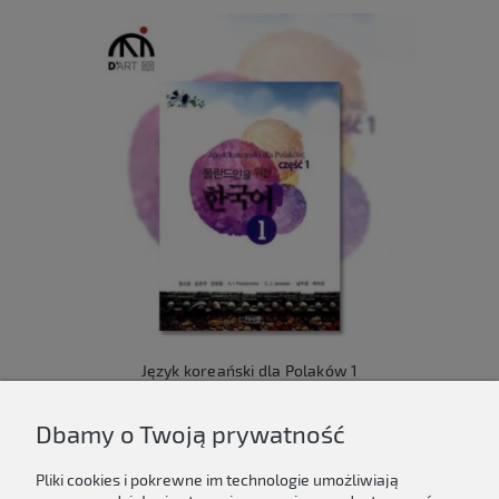
Język koreański dla Polaków 1
149,00 zł
Dbamy o Twoją prywatność
Do koszyka
Pliki cookies i pokrewne im technologie umożliwiają