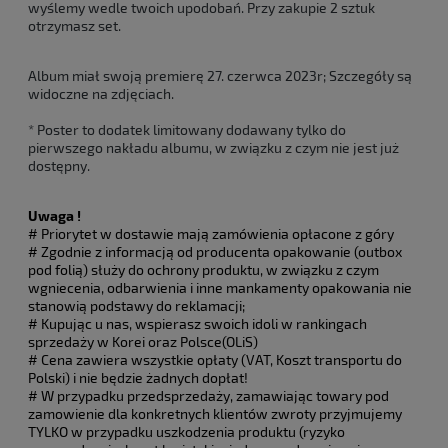
wyślemy wedle twoich upodobań. Przy zakupie 2 sztuk
otrzymasz set.
Album miał swoją premierę 27. czerwca 2023r; Szczegóły są
widoczne na zdjęciach.
* Poster to dodatek limitowany dodawany tylko do
pierwszego nakładu albumu, w związku z czym nie jest już
dostępny.
Uwaga !
# Priorytet w dostawie mają zamówienia opłacone z góry
# Zgodnie z informacją od producenta opakowanie (outbox
pod folią) służy do ochrony produktu, w związku z czym
wgniecenia, odbarwienia i inne mankamenty opakowania nie
stanowią podstawy do reklamacji;
# Kupując u nas, wspierasz swoich idoli w rankingach
sprzedaży w Korei oraz Polsce(OLiS)
# Cena zawiera wszystkie opłaty (VAT, Koszt transportu do
Polski) i nie będzie żadnych dopłat!
# W przypadku przedsprzedaży, zamawiając towary pod
zamowienie dla konkretnych klientów zwroty przyjmujemy
TYLKO w przypadku uszkodzenia produktu (ryzyko