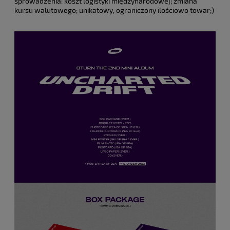
sprowadzenia: koszt logistyki międzynarodowej; zmiana
kursu walutowego; unikatowy, ograniczony ilościowo towar;)