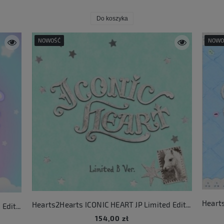
Do koszyka
NOWOŚĆ
NOWO
Hearts2Hearts ICONIC HEART JP Limited Edition B
Hearts2Hearts ICONIC HEART JP Limited Edition A
154,00 zł