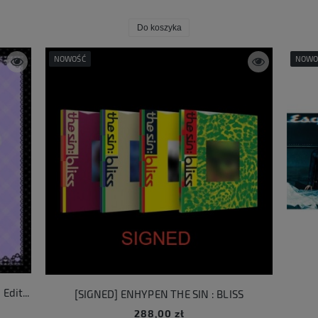
Do koszyka
NOWOŚĆ
NOWO
Hearts2Hearts ICONIC HEART JP Limited Edition D
[SIGNED] ENHYPEN THE SIN : BLISS
288,00 zł