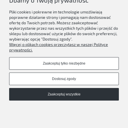
Dbamy o Twoją prywatność
Pliki cookies i pokrewne im technologie umożliwiają
poprawne działanie strony i pomagają nam dostosować
xikers ROUTE ZERO : The ORA Special ver.
ofertę do Twoich potrzeb. Możesz zaakceptować
wykorzystanie przez nas wszystkich tych plików i przejść do
79,00 zł
sklepu lub dostosować użycie plików do swoich preferencji,
wybierając opcję "Dostosuj zgody".
Do koszyka
Więcej o plikach cookies przeczytasz w naszej Polityce
prywatności.
Zaakceptuj tylko niezbędne
Dostosuj zgody
Zaakceptuj wszystkie