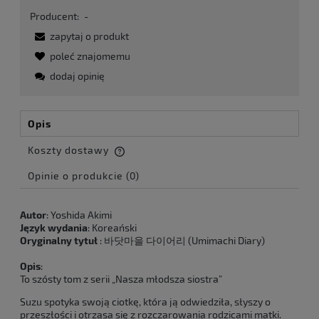
Producent:
-
zapytaj o produkt
poleć znajomemu
dodaj opinię
Opis
Koszty dostawy
Cena nie zawiera ewentualnych kosztów płatności
Opinie o produkcie (0)
Autor
:
Yoshida Akimi
Język wydania
: Koreański
Oryginalny tytu
ł
:
바닷마을 다이어리 (Umimachi Diary)
Opis
:
To szósty tom z serii „Nasza młodsza siostra”
Suzu spotyka swoją ciotkę, która ją odwiedziła, słyszy o
przeszłości i otrząsa się z rozczarowania rodzicami matki.