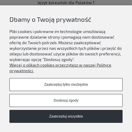
Język koreański dla Polaków 1
149,00 zł
Dbamy o Twoją prywatność
Do koszyka
Pliki cookies i pokrewne im technologie umożliwiają
poprawne działanie strony i pomagają nam dostosować
ofertę do Twoich potrzeb. Możesz zaakceptować
wykorzystanie przez nas wszystkich tych plików i przejść do
sklepu lub dostosować użycie plików do swoich preferencji,
Newsletter
wybierając opcję "Dostosuj zgody".
Więcej o plikach cookies przeczytasz w naszej Polityce
Podaj swój adres e-mail, jeżeli chcesz otrzymywać
prywatności.
informacje o nowościach i promocjach.
Zaakceptuj tylko niezbędne
Zapisz się
Dostosuj zgody
Zaakceptuj wszystkie
D'ART