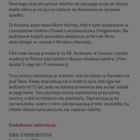
Pewnego dnia otrzymuje telefon od swojego wuja ze strony
matki, który prosi ją o przybycie do Kanazawy w sprawie
spadku.
To Książka autorstwa Akimi Yoshidy, która była wydawana w
czasopiśmie Gekkan Flowers wydawnictwa Shōgakukan. Na
podstawie książki powstała adaptacja w formie filmu
aktorskiego w reżyserii Hirokazu Koreedy.
Film miał swoją premierę na 68. festiwalu w Cannes i został
wydany w Polsce pod tytułem Nasza młodsza siostra. (Film
dostał 5 nagród i 11 nominacji)
Trzy siostry mieszkają w wielkim, starym domu w Kamakurze
pod Tokio. Kiedy dowiadują się o śmierci ojca, którego nie
widziały od 15 lat, jadą na daleką prowincję aby wziąć udział
w pogrzebie. Tam poznają swoją nastoletnią przyrodnią
siostrę, o której istnieniu nie wiedziały. Zapraszają ją by
zamieszkała razem z nimi i postanawiają zrobić wszystko, by
młoda dziewczyna poczuła się częścią rodziny.
Dodatkowe informacje:
ISBN:
9788959197514