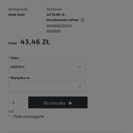
Dostępność:
Dostawa:
duża ilość
od 16,80 zł
-
Paczkomaty inPost
sprawdź formy
Cena nie zawiera ewentualnych kosztów płatności
dostawy
43,46 ZŁ
Cena:
*
Stan:
*
Wysyłka w:
Do koszyka
szt.
*
- Pole wymagane