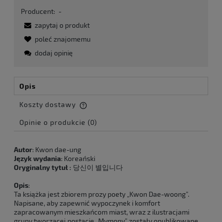
Producent:
-
zapytaj o produkt
poleć znajomemu
dodaj opinię
Opis
Koszty dostawy
Cena nie zawiera ewentualnych kosztów płatności
Opinie o produkcie (0)
Autor
: Kwon dae-ung
Język wydania
: Koreański
Oryginalny tytuł :
당신이 별입니다
Opis
:
Ta książka jest zbiorem prozy poety „Kwon Dae-woong”.
Napisane, aby zapewnić wypoczynek i komfort
zapracowanym mieszkańcom miast, wraz z ilustracjami
grupy tworzącej postacie „Mymony” zostały opublikowane.