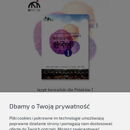
Język koreański dla Polaków 1
149,00 zł
Dbamy o Twoją prywatność
Do koszyka
Pliki cookies i pokrewne im technologie umożliwiają
poprawne działanie strony i pomagają nam dostosować
ofertę do Twoich potrzeb. Możesz zaakceptować