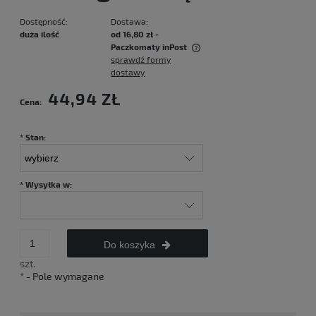
Dostępność:
Dostawa:
duża ilość
od 16,80 zł
-
Paczkomaty inPost
sprawdź formy
Cena nie zawiera ewentualnych kosztów płatności
dostawy
44,94 ZŁ
Cena:
*
Stan:
*
Wysyłka w:
Do koszyka
szt.
*
- Pole wymagane