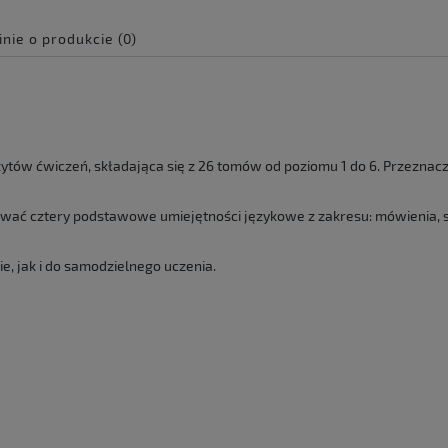
inie o produkcie (0)
e zawiera ewentualnych
 płatności
ytów ćwiczeń, składająca się z 26 tomów od poziomu 1 do 6. Przeznaczo
ać cztery podstawowe umiejętności językowe z zakresu: mówienia, słuc
e, jak i do samodzielnego uczenia.