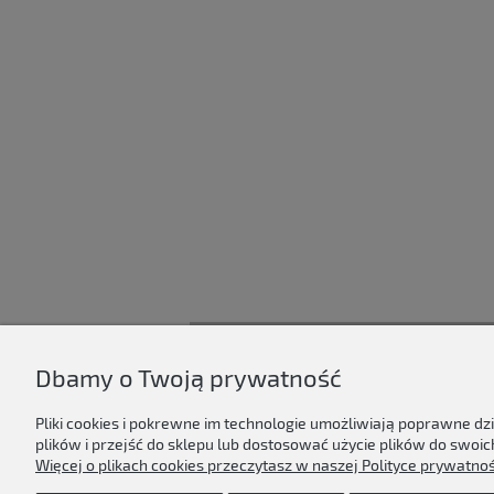
Dbamy o Twoją prywatność
D'ART
Regulamin sklepu
Pliki cookies i pokrewne im technologie umożliwiają poprawne d
plików i przejść do sklepu lub dostosować użycie plików do swoich
Polityka prywatności & cookies
Więcej o plikach cookies przeczytasz w naszej Polityce prywatnoś
Kontakt