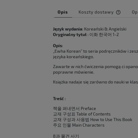
Opis
Koszty dostawy
Op
Cena ni
Język wydania
: Koreański & Angielski
kosztów
Oryginalny tytuł
: 이화 한국어 1-2
Opis
:
„Ewha Korean” to seria podręczników i zesz
języka koreańskiego.
Zawarte w nich ćwiczenia pomogą ci opanow
poprawne mówienie.
Książka nadaje się zarówno do nauki w klasi
Treść :
책을 펴내면서 Preface
교재 구성표 Table of Contents
교재 구성과 사용법 How to Use This Book
주요 인물 Main Characters
8과 물건 사기