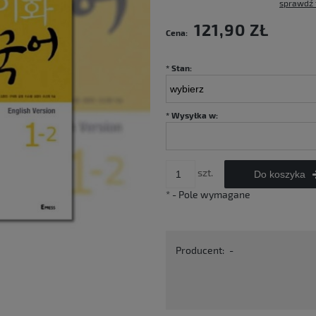
sprawdź 
Cena nie zawiera ewentualnych kosztów
121,90 ZŁ
Cena:
płatności
*
Stan:
*
Wysyłka w:
szt.
Do koszyka
*
- Pole wymagane
Producent:
-