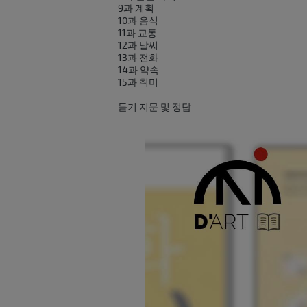
9과 계획
10과 음식
11과 교통
12과 날씨
13과 전화
14과 약속
15과 취미
듣기 지문 및 정답