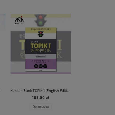
2
Korean Bank TOPIK 1 (English Edition)
KATSEYE Beautifu
105,00 zł
106,00 zł
Do koszyka
Do koszyka