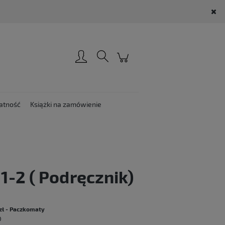
Zarejestruj się
Zaloguj się
atność
Książki na zamówienie
1-2 ( Podręcznik)
:
zł
- Paczkomaty