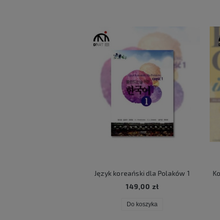
ART LUCKY BOX
Język koreański dla Polaków 1
Ko
59,00 zł
149,00 zł
Do koszyka
Do koszyka