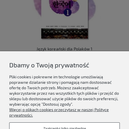
Język koreański dla Polaków 1
149,00 zł
Dbamy o Twoją prywatność
Do koszyka
Pliki cookies i pokrewne im technologie umożliwiają
poprawne działanie strony i pomagają nam dostosować
ofertę do Twoich potrzeb. Możesz zaakceptować
wykorzystanie przez nas wszystkich tych plików i przejść do
sklepu lub dostosować użycie plików do swoich preferencji,
Newsletter
wybierając opcję "Dostosuj zgody".
Więcej o plikach cookies przeczytasz w naszej Polityce
Podaj swój adres e-mail, jeżeli chcesz otrzymywać
prywatności.
informacje o nowościach i promocjach.
Zaakceptuj tylko niezbędne