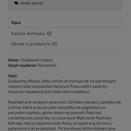
dodaj opinię
Opis
Koszty dostawy
Cena nie zawiera ewentualnych kosztów płatności
Opinie o produkcie (0)
Autor
: Guillaume musso
Język wydania
: Koreański
Opis
:
Guillaume Musso, który od lat utrzymuje się na pierwszym
miejscu listy najpopularniejszych francuskich pisarzy,
słusznie nazywany jest mistrzem suspensu!
Raphaël jest wziętym pisarzem. Od kilku miesięcy spotyka się
z Anną, która pracuje jako stażystka na pogotowiu w
paryskim szpitalu, gdzie oboje się poznali. Podczas
romantycznej podróży na Lazurowe Wybrzeże Raphaël,
którego męczy tajemniczość Anny, przypiera ją do muru
pytaniami o jej przeszłość. Po burzliwej kłótni dziewczyna