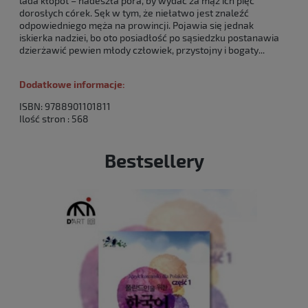
lada kłopot – nadeszła pora, by wydać za mąż ich pięć
dorosłych córek. Sęk w tym, że niełatwo jest znaleźć
odpowiedniego męża na prowincji. Pojawia się jednak
iskierka nadziei, bo oto posiadłość po sąsiedzku postanawia
dzierżawić pewien młody człowiek, przystojny i bogaty...
Dodatkowe informacje:
ISBN: 9788901101811
Ilość stron : 568
Bestsellery