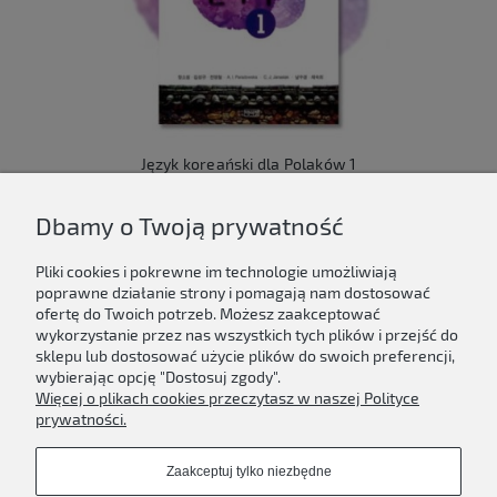
Język koreański dla Polaków 1
149,00 zł
Dbamy o Twoją prywatność
Do koszyka
Pliki cookies i pokrewne im technologie umożliwiają
poprawne działanie strony i pomagają nam dostosować
ofertę do Twoich potrzeb. Możesz zaakceptować
wykorzystanie przez nas wszystkich tych plików i przejść do
sklepu lub dostosować użycie plików do swoich preferencji,
Newsletter
wybierając opcję "Dostosuj zgody".
Więcej o plikach cookies przeczytasz w naszej Polityce
Podaj swój adres e-mail, jeżeli chcesz otrzymywać
prywatności.
informacje o nowościach i promocjach.
Zaakceptuj tylko niezbędne
Zapisz się