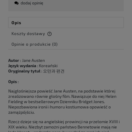
dodaj opinię
Opis
Koszty dostawy
Cena nie zawiera ewentualnych kosztów płatności
Opinie o produkcie (0)
Autor :
Jane Austen
Język wydania
: Koreański
Oryginalny tytuł
: 오만과 편견
Opis :
Najgłośniejsza powieść Jane Austen, na podstawie której
zrealizowano równie głośny film. Nawiązuje do niej Helen
Fielding w bestsellerowym Dzienniku Bridget Jones.
Niepozbawiona ironii i humoru kostiumowa opowieść o
zamążpójściu.
Rzecz dzieje się na angielskiej prowincji na przełomie XVIII i
XIX wieku. Niezbyt zamożni państwo Bennetowie mają nie